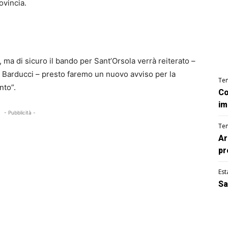
ovincia.
ma di sicuro il bando per Sant’Orsola verrà reiterato –
a Barducci – presto faremo un nuovo avviso per la
Te
nto”.
Co
im
- Pubblicità -
Te
Ar
pr
Est
Sa