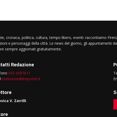
ie, cronaca, politica, cultura, tempo libero, eventi: raccontiamo Firenz
izioni e personaggi della città. Le news del giorno, gli appuntamenti da
are sempre aggiornati gratuitamente.
tatti Redazione
P
efono
055 6587611
T
il
redazione@ilreporter.it
E
ettore
S
vica V. Zarrilli
tore