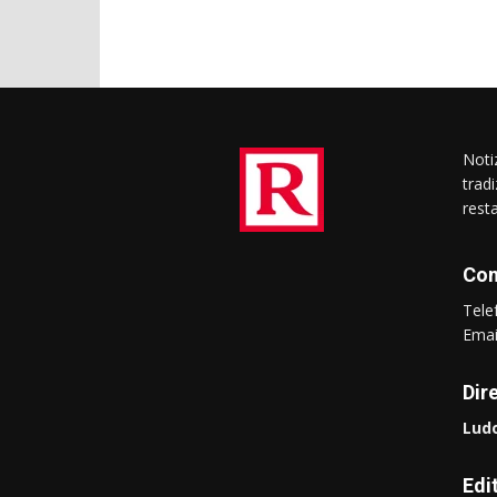
Notiz
trad
rest
Con
Tel
Ema
Dir
Ludo
Edi