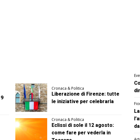
Eve
Co
Cronaca & Politica
di
Liberazione di Firenze: tutte
 9
le iniziative per celebrarla
Fio
La
l’
Cronaca & Politica
Eclissi di sole il 12 agosto:
da
come fare per vederla in
Art