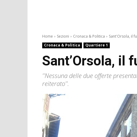
Home
Sezioni
Cronaca & Politica
Sant'Orsola, il fu
Cronaca & Politica
Quartiere 1
Sant’Orsola, il 
''Nessuna delle due offerte presentat
reiterato''.