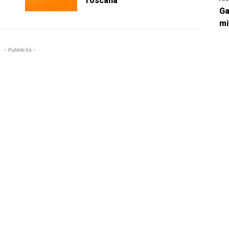
Toscana
Ga
mi
- Pubblicità -