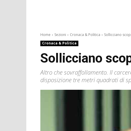
Home
Sezioni
Cronaca & Politica
Sollicciano scopp
Cronaca & Politica
Sollicciano scop
Altro che sovraffollamento. Il carcere
disposizione tre metri quadrati di s