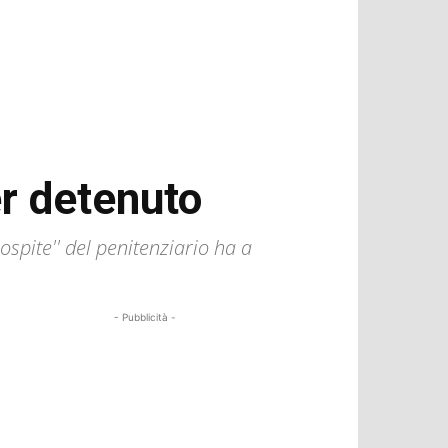
er detenuto
'ospite'' del penitenziario ha a
- Pubblicità -