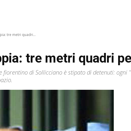
ia: tre metri quadri...
pia: tre metri quadri p
 fiorentino di Sollicciano è stipato di detenuti: ogni '
pazio.