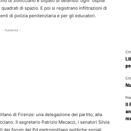
ino di Sollicciano è stipato di detenuti: ogni ”ospite”
quadrati di spazio. E poi si registrano infiltrazioni di
nti di polizia penitenziaria e per gli educatori.
- Pubblicità -
Cro
Li
pe
Cro
Nu
Fio
Il
an
itano di Firenze: una delegazione del partito, alla
ma
licciano. Il segretario Patrizio Mecacci, i senatori Silvia
i dei forum del Pd metropolitano politiche sociali,