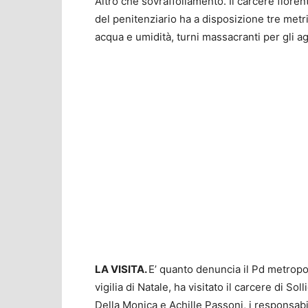
Altro che sovraffollamento. Il carcere fiorent
del penitenziario ha a disposizione tre metri 
acqua e umidità, turni massacranti per gli age
LA VISITA.
E’ quanto denuncia il Pd metropol
vigilia di Natale, ha visitato il carcere di Sol
Della Monica e Achille Passoni, i responsabil