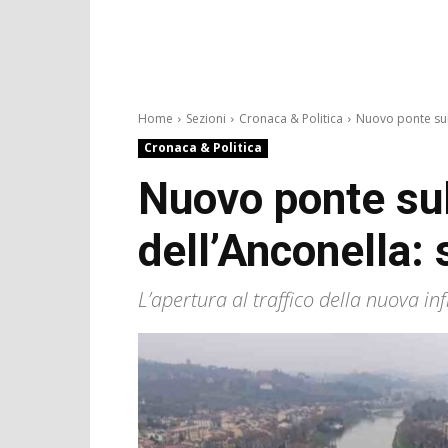
Home
Sezioni
Cronaca & Politica
Nuovo ponte sull
Cronaca & Politica
Nuovo ponte sull
dell’Anconella: 
L’apertura al traffico della nuova in