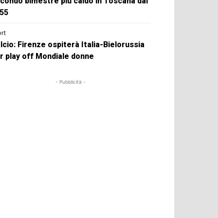
condo bimestre più caldo in Toscana dal
55
rt
lcio: Firenze ospiterà Italia-Bielorussia
r play off Mondiale donne
- Pubblicità -