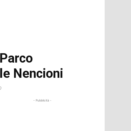
 Parco
lle Nencioni
o
- Pubblicità -