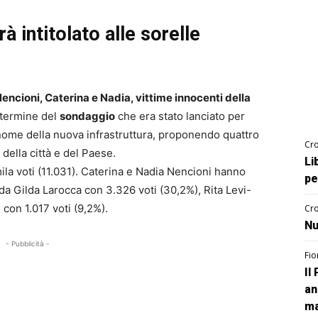
à intitolato alle sorelle
 Nencioni, Caterina e Nadia, vittime innocenti della
l termine del
sondaggio
che era stato lanciato per
l nome della nuova infrastruttura, proponendo quattro
Cro
della città e del Paese.
Li
mila voti (11.031). Caterina e Nadia Nencioni hanno
pe
da Gilda Larocca con 3.326 voti (30,2%), Rita Levi-
con 1.017 voti (9,2%).
Cro
Nu
- Pubblicità -
Fio
Il
an
ma