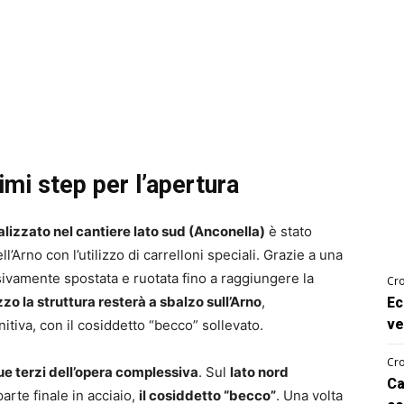
simi step per l’apertura
alizzato nel cantiere lato sud (Anconella)
è stato
ll’Arno con l’utilizzo di carrelloni speciali. Grazie a una
sivamente spostata e ruotata fino a raggiungere la
Cro
o la struttura resterà a sbalzo sull’Arno
,
Ec
ve
nitiva, con il cosiddetto “becco” sollevato.
Cro
ue terzi dell’opera complessiva
. Sul
lato nord
Ca
parte finale in acciaio,
il cosiddetto “becco”
. Una volta