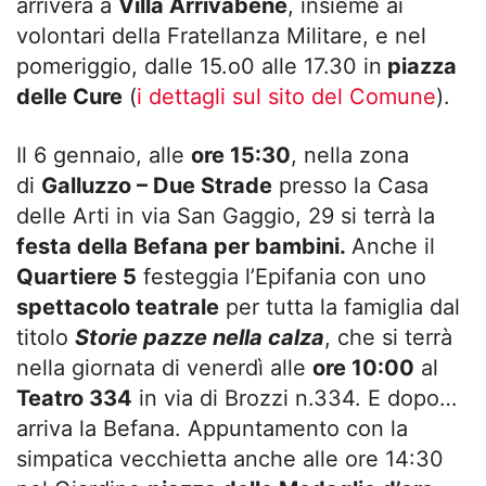
arriverà a
Villa Arrivabene
, insieme ai
volontari della Fratellanza Militare, e nel
pomeriggio, dalle 15.o0 alle 17.30 in
piazza
delle Cure
(
i dettagli sul sito del Comune
).
Il 6 gennaio, alle
ore 15:30
, nella zona
di
Galluzzo – Due Strade
presso la Casa
delle Arti in via San Gaggio, 29 si terrà la
festa della Befana per bambini.
Anche il
Quartiere 5
festeggia l’Epifania con uno
spettacolo teatrale
per tutta la famiglia dal
titolo
Storie pazze nella calza
, che si terrà
nella giornata di venerdì alle
ore 10:00
al
Teatro 334
in via di Brozzi n.334. E dopo…
arriva la Befana. Appuntamento con la
simpatica vecchietta anche alle ore 14:30