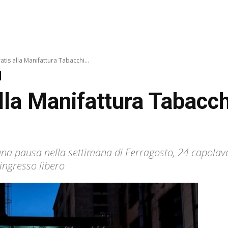
tis alla Manifattura Tabacchi...
la Manifattura Tabacchi 
n una pausa nella settimana di Ferragosto, 24 capola
ingresso libero