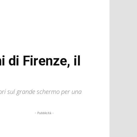
di Firenze, il
vori sul grande schermo per una
- Pubblicità -