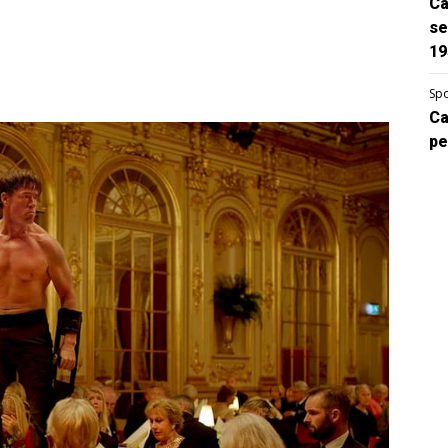
Ca
se
19
Spo
Ca
pe