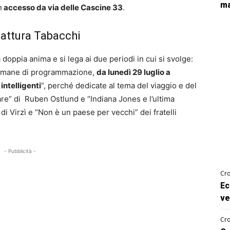
ma
n
accesso da via delle Cascine 33
.
fattura Tabacchi
doppia anima e si lega ai due periodi in cui si svolge:
timane di programmazione,
da lunedì 29 luglio a
intelligenti
”, perché dedicate al tema del viaggio e del
re” di Ruben Ostlund e “Indiana Jones e l’ultima
 di Virzì e “Non è un paese per vecchi” dei fratelli
- Pubblicità -
Cro
Ec
ve
Cro