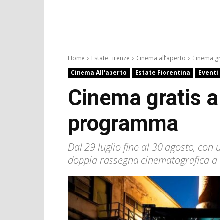
Home
Estate Firenze
Cinema all'aperto
Cinema gra
Cinema All'aperto
Estate Fiorentina
Eventi
Cinema gratis al
programma
Dal 29 luglio fino al 30 agosto, co
doppia rassegna cinematografica a 