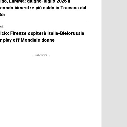
ldo, LaMMa: giugno-luglio 2026 il
condo bimestre più caldo in Toscana dal
55
rt
lcio: Firenze ospiterà Italia-Bielorussia
r play off Mondiale donne
- Pubblicità -