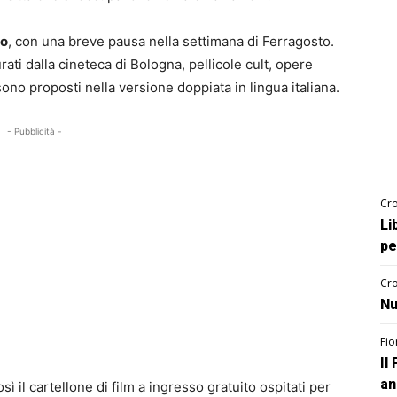
to
, con una breve pausa nella settimana di Ferragosto.
urati dalla cineteca di Bologna, pellicole cult, opere
no proposti nella versione doppiata in lingua italiana.
- Pubblicità -
Cro
Li
pe
Cro
Nu
Fio
Il
an
sì il cartellone di film a ingresso gratuito ospitati per