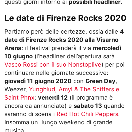
questi giorni intorno ai
possibili headliner
.
Le date di Firenze Rocks 2020
Partiamo però delle certezze, ossia dalle
4
date di Firenze Rocks 2020 alla Visarno
Arena
: il festival prenderà il via
mercoledì
10 giugno
(l’headliner dell’apertura sarà
Vasco Rossi con il suo Nonstoplive
) per poi
continuare nelle giornate successive:
giovedì 11 giugno 2020
con
Green Day
,
Weezer,
Yungblud, Amyl & The Sniffers e
Saint Phnx
;
venerdì 12
(il programma è
ancora da annunciate) e
sabato 13
quando
saranno di scena i
Red Hot Chili Peppers
.
Insomma un lungo weekend di grande
musica.