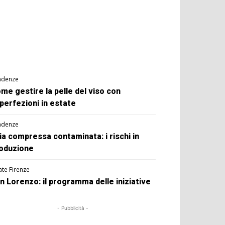
ndenze
me gestire la pelle del viso con
perfezioni in estate
ndenze
ia compressa contaminata: i rischi in
oduzione
ate Firenze
n Lorenzo: il programma delle iniziative
- Pubblicità -