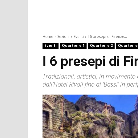
Home
Sezioni
Eventi
I 6 presepi di Firenze...
Eventi
Quartiere 1
Quartiere 2
Quartiere
I 6 presepi di 
Tradizionali, artistici, in movimento 
dall’Hotel Rivoli fino ai ‘Bassi’ in peri