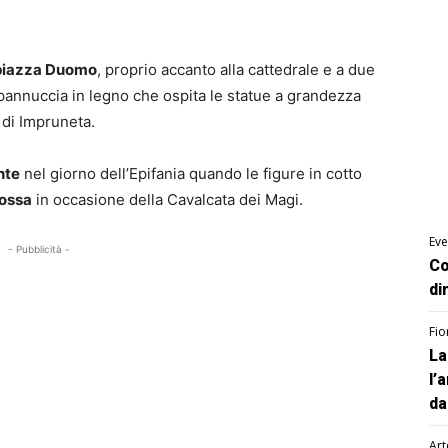
 piazza Duomo
, proprio accanto alla cattedrale e a due
capannuccia in legno che ospita le statue a grandezza
 di Impruneta.
nte
nel giorno dell’Epifania quando le figure in cotto
 ossa
in occasione della Cavalcata dei Magi.
Eve
- Pubblicità -
Co
di
Fio
La
l’
da
Art