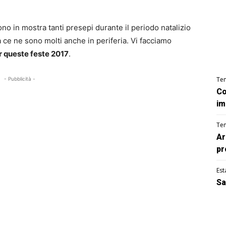
no in mostra tanti presepi durante il periodo natalizio
 ce ne sono molti anche in periferia. Vi facciamo
er queste feste 2017
.
Te
- Pubblicità -
Co
im
Te
Ar
pr
Est
Sa