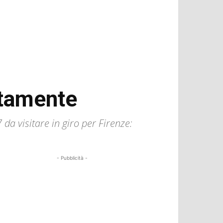
utamente
7 da visitare in giro per Firenze:
- Pubblicità -