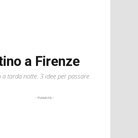
tino a Firenze
o a tarda notte. 3 idee per passare
- Pubblicità -