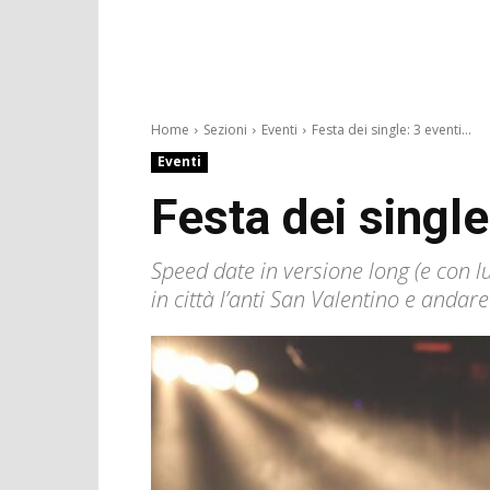
Home
Sezioni
Eventi
Festa dei single: 3 eventi...
Eventi
Festa dei single
Speed date in versione long (e con lu
in città l’anti San Valentino e andar