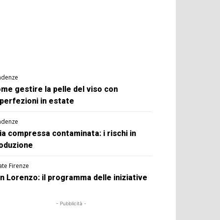
ndenze
me gestire la pelle del viso con
perfezioni in estate
ndenze
ia compressa contaminata: i rischi in
oduzione
ate Firenze
n Lorenzo: il programma delle iniziative
- Pubblicità -