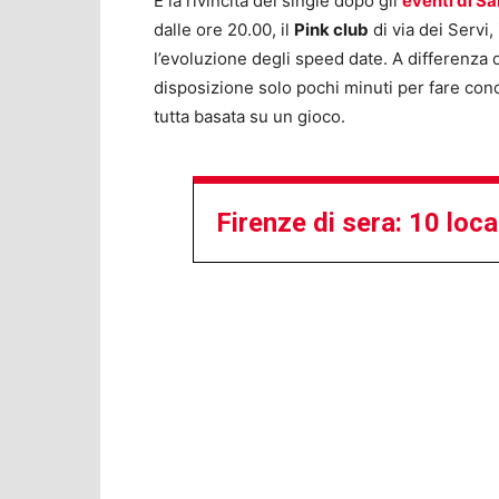
È la rivincita dei single dopo gli
eventi di Sa
dalle ore 20.00, il
Pink club
di via dei Servi,
l’evoluzione degli speed date. A differenza 
disposizione solo pochi minuti per fare con
tutta basata su un gioco.
Firenze di sera: 10 loc