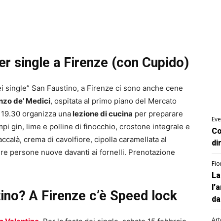
er single a Firenze (con Cupido)
ei single” San Faustino, a Firenze ci sono anche cene
nzo de’ Medici
, ospitata al primo piano del Mercato
e 19.30 organizza una
lezione di cucina
per preparare
Eve
pi gin, lime e polline di finocchio, crostone integrale e
Co
baccalà, crema di cavolfiore, cipolla caramellata al
di
e persone nuove davanti ai fornelli. Prenotazione
Fio
La
l’
ino? A Firenze c’è Speed lock
da
Art