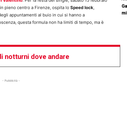
n Valentino
. Per la festa dei single, sabato 15 febbraio
Ga
 in pieno centro a Firenze, ospita lo
Speed lock
,
mi
degli appuntamenti al buio in cui si hanno a
oscenza, questa formula non ha limiti di tempo, ma è
ali notturni dove andare
- Pubblicità -