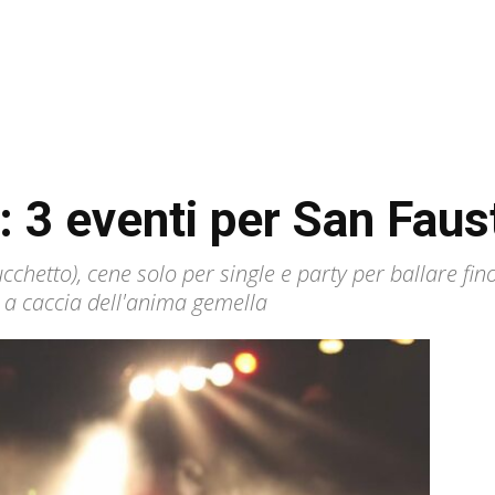
: 3 eventi per San Faus
cchetto), cene solo per single e party per ballare fin
e a caccia dell'anima gemella