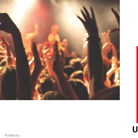
U
- Pubblicità -