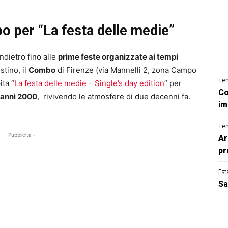
o per “La festa delle medie”
ndietro fino alle
prime feste organizzate ai tempi
stino, il
Combo
di Firenze (via Mannelli 2, zona Campo
Te
ita “
La festa delle medie – Single’s day edition
” per
Co
i anni 2000
, rivivendo le atmosfere di due decenni fa.
im
Te
- Pubblicità -
Ar
pr
Est
Sa