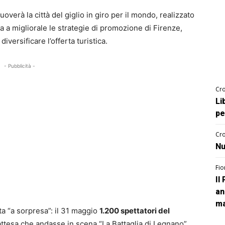
erà la città del giglio in giro per il mondo, realizzato
ra a migliorale le strategie di promozione di Firenze,
diversificare l’offerta turistica.
- Pubblicità -
Cro
Li
pe
Cro
Nu
Fio
Il
an
ma
ta “a sorpresa”: il 31 maggio
1.200 spettatori del
 attesa che andasse in scena “La Battaglia di Legnano”