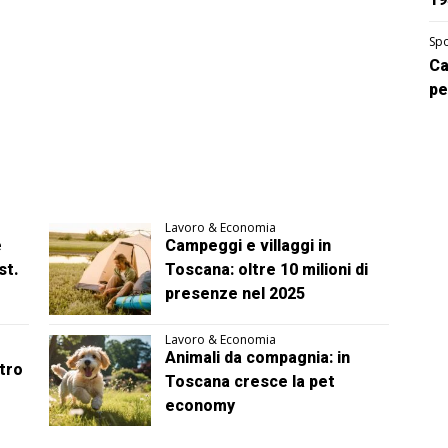
Spo
Ca
pe
Lavoro & Economia
e
Campeggi e villaggi in
st.
Toscana: oltre 10 milioni di
presenze nel 2025
Lavoro & Economia
Animali da compagnia: in
tro
Toscana cresce la pet
economy