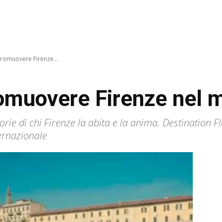
romuovere Firenze...
romuovere Firenze nel 
rie di chi Firenze la abita e la anima. Destination F
ternazionale