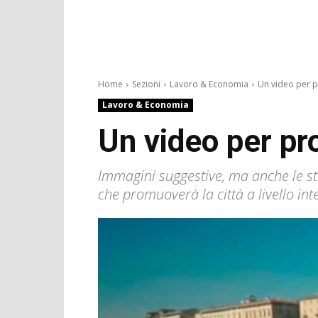
Home
Sezioni
Lavoro & Economia
Un video per p
Lavoro & Economia
Un video per p
Immagini suggestive, ma anche le sto
che promuoverà la città a livello in