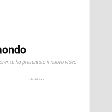
mondo
lorence ha presentato il nuovo video
- Pubblicità -