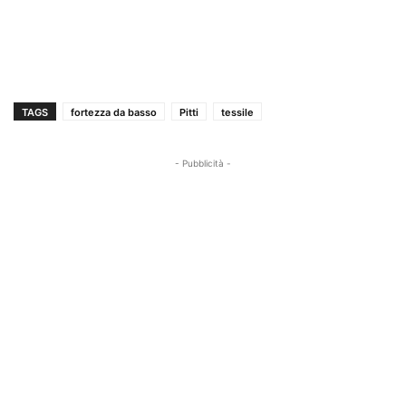
TAGS
fortezza da basso
Pitti
tessile
- Pubblicità -