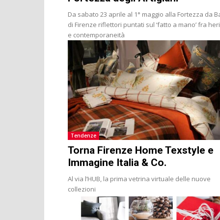
Da sabato 23 aprile al 1° maggio alla Fortezza da 
di Firenze riflettori puntati sul ‘fatto a mano’ fra her
e contemporaneità
Tendenze
Torna Firenze Home Texstyle e
Immagine Italia & Co.
Al via l’HUB, la prima vetrina virtuale delle nuove
collezioni