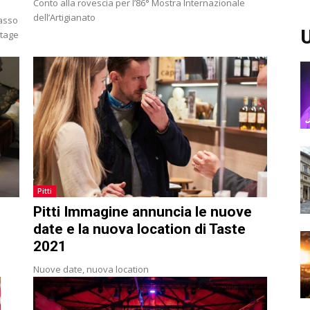
Conto alla rovescia per l’86° Mostra Internazionale
dell’Artigianato
Basso
U
itage
Pitti
Pitti Immagine annuncia le nuove
date e la nuova location di Taste
2021
Nuove date, nuova location