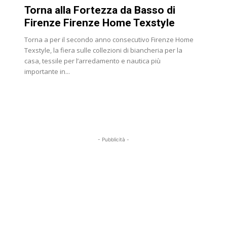
Torna alla Fortezza da Basso di
Firenze Firenze Home Texstyle
Torna a per il secondo anno consecutivo Firenze Home
Texstyle, la fiera sulle collezioni di biancheria per la
casa, tessile per l’arredamento e nautica più
importante in...
- Pubblicità -