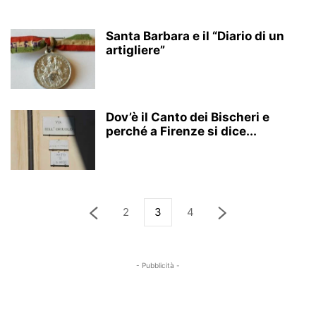
Santa Barbara e il “Diario di un
artigliere”
Dov’è il Canto dei Bischeri e
perché a Firenze si dice...
2
3
4
- Pubblicità -