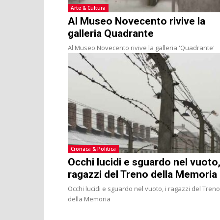
Arte & Cultura
Al Museo Novecento rivive la
galleria Quadrante
Al Museo Novecento rivive la galleria 'Quadrante'
Cronaca & Politica
Occhi lucidi e sguardo nel vuoto,
ragazzi del Treno della Memoria
Occhi lucidi e sguardo nel vuoto, i ragazzi del Treno
della Memoria