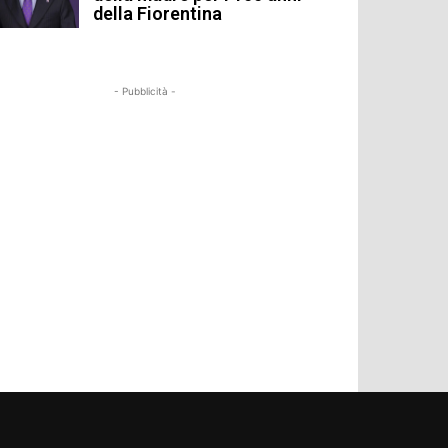
della Fiorentina
- Pubblicità -