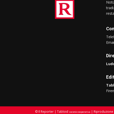
Notiz
trad
rest
Con
Tel
Ema
Dir
Ludo
Edi
Tabl
Fire
© Il Reporter | Tabloid
| Riproduzione 
società cooperativa