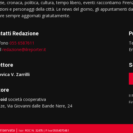
ie, cronaca, politica, cultura, tempo libero, eventi: raccontiamo Firenz
izioni e personaggi della città. Le news del giorno, gli appuntamenti da
are sempre aggiornati gratuitamente.
tatti Redazione
P
efono
055 6587611
T
il
redazione@ilreporter.it
E
ettore
S
vica V. Zarrilli
tore
Il
oid
società cooperativa
Fi
nze, Via Giovanni dalle Bande Nere, 24
riservata |
Iscr. ROC N. 32478 | P.Iva 05554070481