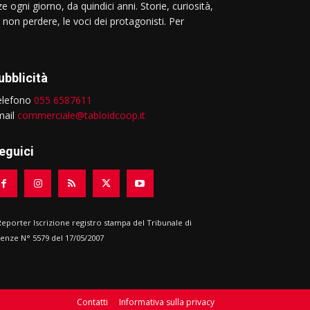
e ogni giorno, da quindici anni. Storie, curiosità,
 non perdere, le voci dei protagonisti. Per
ubblicità
elefono
055 6587611
mail
commerciale@tabloidcoop.it
eguici
 Reporter Iscrizione registro stampa del Tribunale di
renze N° 5579 del 17/05/2007
Contatti
Informativa sulla privacy