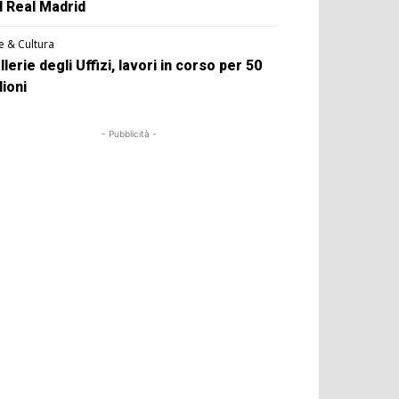
l Real Madrid
e & Cultura
llerie degli Uffizi, lavori in corso per 50
lioni
- Pubblicità -