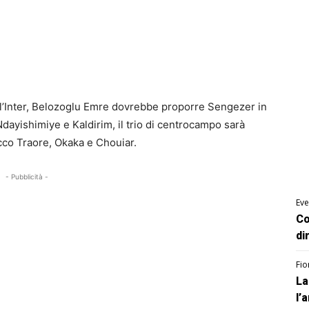
ell’Inter, Belozoglu Emre dovrebbe proporre Sengezer in
Ndayishimiye e Kaldirim, il trio di centrocampo sarà
acco Traore, Okaka e Chouiar.
- Pubblicità -
Eve
Co
di
Fio
La
l’