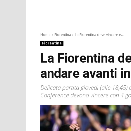
Home
Fiorentina
La Fiorentina deve vincere e...
Fiorentina
La Fiorentina d
andare avanti i
Delicata partita giovedì (alle 18,45) 
Conference devono vincere con 4 gol