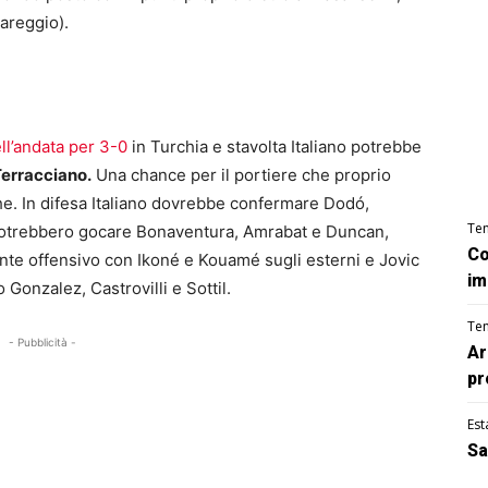
pareggio).
ell’andata per 3-0
in Turchia e stavolta Italiano potrebbe
 Terracciano.
Una chance per il portiere che proprio
rche. In difesa Italiano dovrebbe confermare Dodó,
Te
 potrebbero gocare Bonaventura, Amrabat e Duncan,
Co
ente offensivo con Ikoné e Kouamé sugli esterni e Jovic
im
 Gonzalez, Castrovilli e Sottil.
Te
- Pubblicità -
Ar
pr
Est
Sa