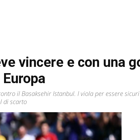
eve vincere e con una g
n Europa
contro il Basaksehir Istanbul. I viola per essere sicur
 di scarto