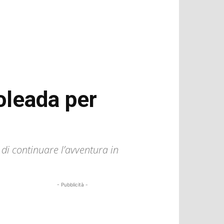
oleada per
i di continuare l’avventura in
- Pubblicità -