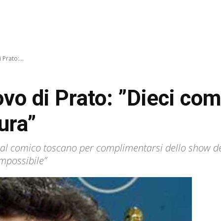
 Prato:...
ovo di Prato: ”Dieci co
ura”
 al comico toscano per complimentarsi dello show d
impossibile”