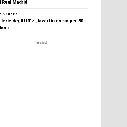
l Real Madrid
e & Cultura
llerie degli Uffizi, lavori in corso per 50
lioni
- Pubblicità -