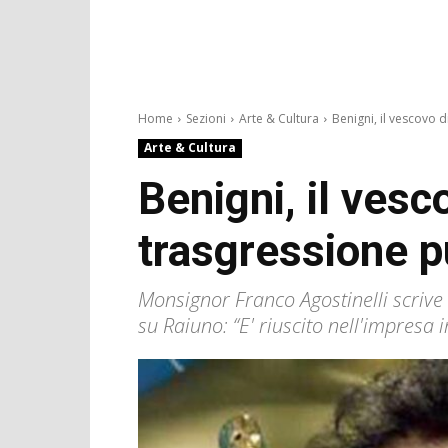
Home
Sezioni
Arte & Cultura
Benigni, il vescovo di
Arte & Cultura
Benigni, il vesc
trasgressione p
Monsignor Franco Agostinelli scrive
su Raiuno: “E' riuscito nell'impresa 