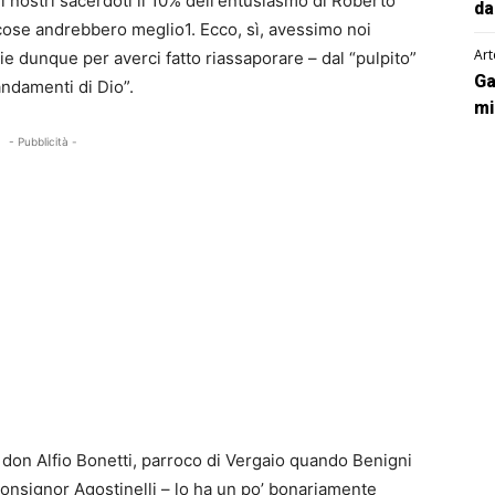
 i nostri sacerdoti il 10% dell'entusiasmo di Roberto
da
cose andrebbero meglio1. Ecco, sì, avessimo noi
Art
e dunque per averci fatto riassaporare – dal “pulpito”
Ga
ndamenti di Dio”.
mi
- Pubblicità -
di don Alfio Bonetti, parroco di Vergaio quando Benigni
monsignor Agostinelli – lo ha un po’ bonariamente