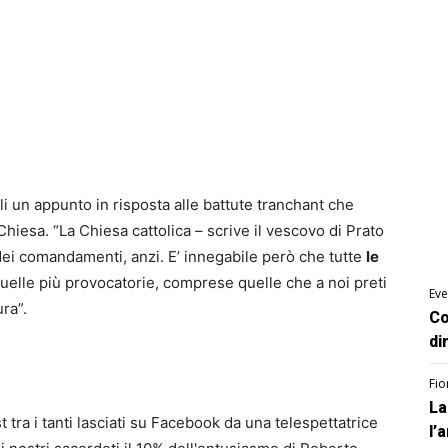
 un appunto in risposta alle battute tranchant che
iesa. “La Chiesa cattolica – scrive il vescovo di Prato
dei comandamenti, anzi. E’ innegabile però che tutte
le
uelle più provocatorie, comprese quelle che a noi preti
Eve
ra”.
Co
di
Fio
La
t tra i tanti lasciati su Facebook da una telespettatrice
l’