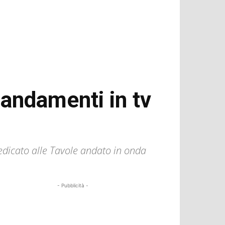
mandamenti in tv
edicato alle Tavole andato in onda
- Pubblicità -