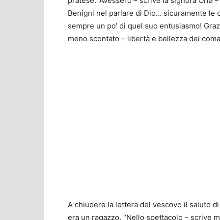
pratese: 'Avessero – scrive la signora Oria –
Benigni nel parlare di Dio… sicuramente le 
sempre un po’ di quel suo entusiasmo! Grazi
meno scontato – libertà e bellezza dei coma
A chiudere la lettera del vescovo il saluto 
era un ragazzo. “Nello spettacolo – scrive 