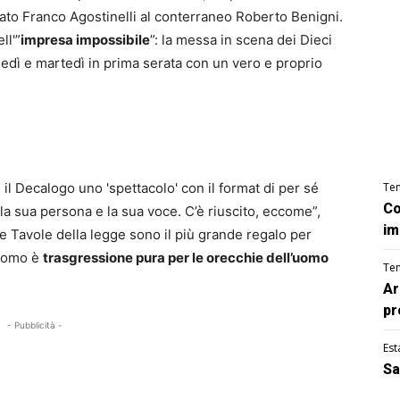
 Prato Franco Agostinelli al conterraneo Roberto Benigni.
ll'”
impresa impossibile
”: la messa in scena dei Dieci
edì e martedì in prima serata con un vero e proprio
il Decalogo uno 'spettacolo' con il format di per sé
Te
Co
 la sua persona e la sua voce. C’è riuscito, eccome”,
im
le Tavole della legge sono il più grande regalo per
l’uomo è
trasgressione pura per le orecchie dell’uomo
Te
Ar
pr
- Pubblicità -
Est
Sa