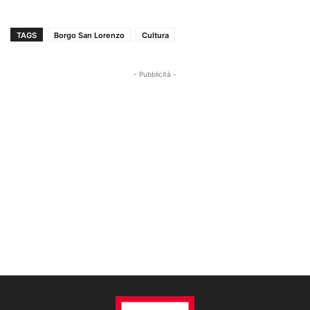
TAGS
Borgo San Lorenzo
Cultura
- Pubblicità -