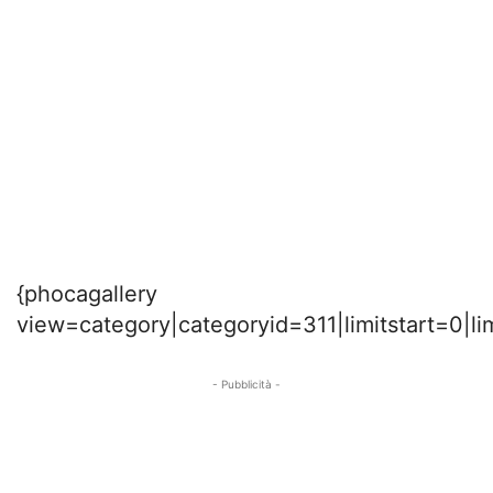
{phocagallery
view=category|categoryid=311|limitstart=0|li
- Pubblicità -