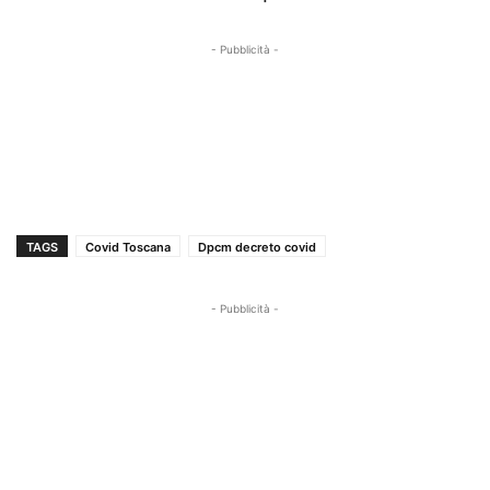
- Pubblicità -
TAGS
Covid Toscana
Dpcm decreto covid
- Pubblicità -