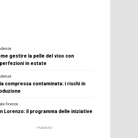
ndenze
me gestire la pelle del viso con
perfezioni in estate
ndenze
ia compressa contaminata: i rischi in
oduzione
ate Firenze
n Lorenzo: il programma delle iniziative
- Pubblicità -