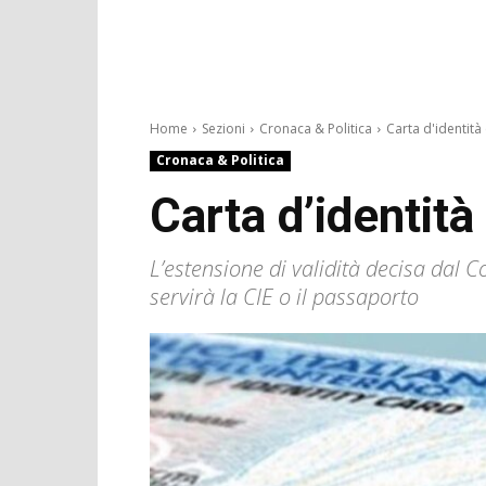
Home
Sezioni
Cronaca & Politica
Carta d'identità 
Cronaca & Politica
Carta d’identit
L’estensione di validità decisa dal C
servirà la CIE o il passaporto