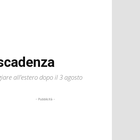
a scadenza
giare all’estero dopo il 3 agosto
- Pubblicità -