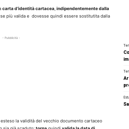
la
carta d’identità cartacea
,
indipendentemente dalla
sse più valida e dovesse quindi essere sostitutita dalla
- Pubblicità -
Te
Co
im
Te
Ar
pr
Est
Sa
e esteso la validità del vecchio documento cartaceo
n sia già scaduto:
torna
quindi
valida la data di