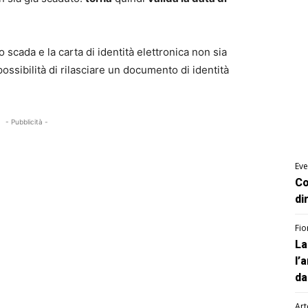
 scada e la carta di identità elettronica non sia
possibilità di rilasciare un documento di identità
- Pubblicità -
Eve
Co
di
Fio
La
l’
da
Art