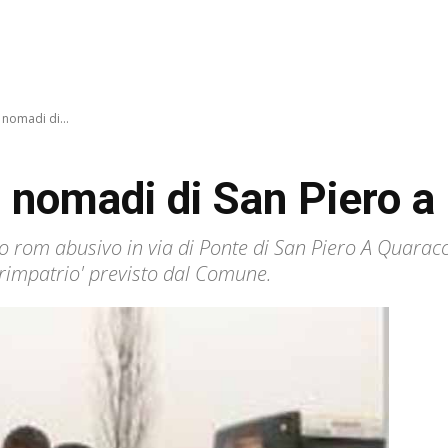
nomadi di...
 nomadi di San Piero a
rom abusivo in via di Ponte di San Piero A Quaracchi
'rimpatrio' previsto dal Comune.