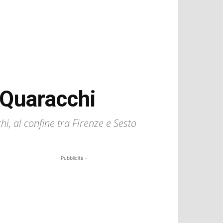
 Quaracchi
, al confine tra Firenze e Sesto
- Pubblicità -