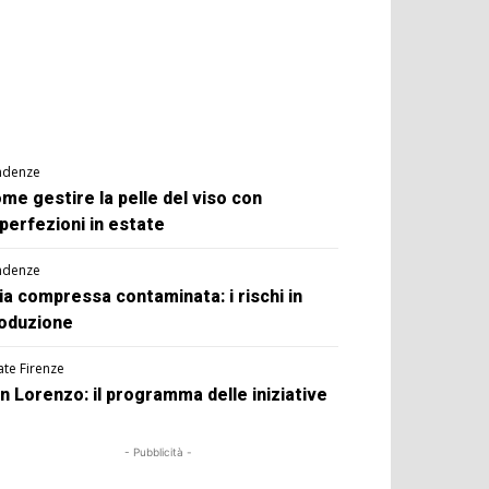
ndenze
me gestire la pelle del viso con
perfezioni in estate
ndenze
ia compressa contaminata: i rischi in
oduzione
ate Firenze
n Lorenzo: il programma delle iniziative
- Pubblicità -