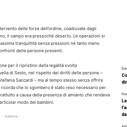
ervento delle forze dell’ordine, coadiuvate dagli
tino, il campo era pressoché deserto. Le operazioni si
assima tranquillità senza pressioni né tanto meno
confronti delle persone presenti.
one per il ripristino della legalità svolta
Eve
lla di Sesto, nel rispetto dei diritti delle persone –
Co
Stefania Saccardi – ma al tempo stesso senza offrire
di
re ricorda che lo sgombero è stato reso necessario per
Fio
oprattutto a causa della presenza di amianto che rendeva
La
articolar modo dei bambini.
l’
da
- Pubblicità -
Art