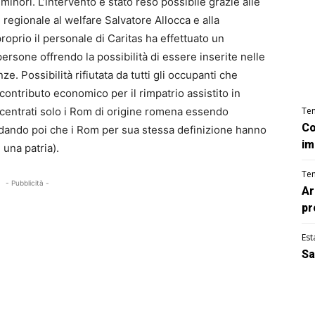
minori. L’intervento è stato reso possibile grazie alle
regionale al welfare Salvatore Allocca e alla
proprio il personale di Caritas ha effettuato un
ersone offrendo la possibilità di essere inserite nelle
e. Possibilità rifiutata da tutti gli occupanti che
ontributo economico per il rimpatrio assistito in
centrati solo i Rom di origine romena essendo
Te
Co
dando poi che i Rom per sua stessa definizione hanno
im
una patria).
Te
- Pubblicità -
Ar
pr
Est
Sa