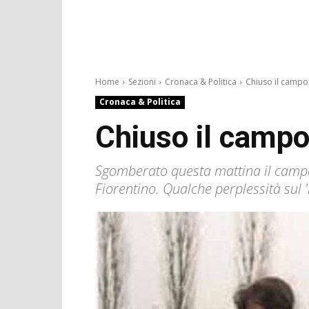
Home
Sezioni
Cronaca & Politica
Chiuso il campo 
Cronaca & Politica
Chiuso il campo
Sgomberato questa mattina il campo 
Fiorentino. Qualche perplessità sul 