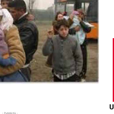
U
- Pubblicità -