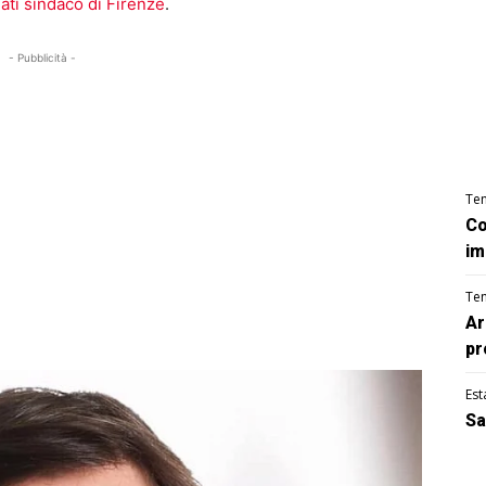
dati sindaco di Firenze
.
- Pubblicità -
Te
Co
im
Te
Ar
pr
Est
Sa