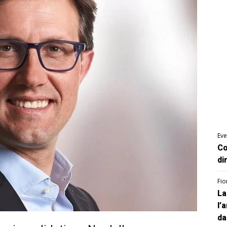
Eve
Co
di
Fio
La
l’
da