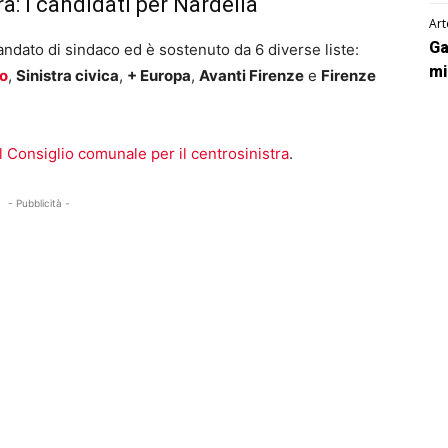
ra: i candidati per Nardella
Art
Ga
ndato di sindaco ed è sostenuto da 6 diverse liste:
mi
co
,
Sinistra civica
,
+ Europa
,
Avanti Firenze
e
Firenze
l Consiglio comunale per il centrosinistra
.
- Pubblicità -