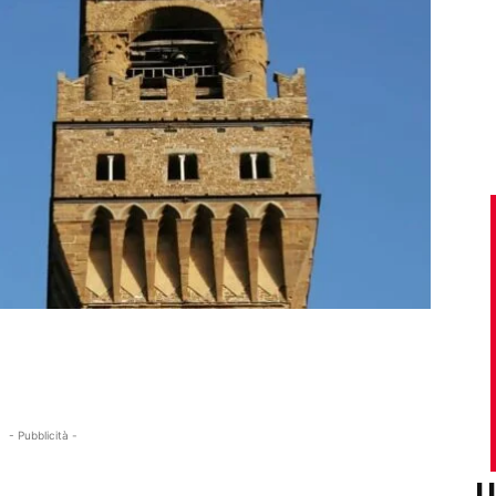
- Pubblicità -
U