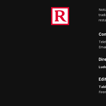
Notiz
trad
rest
Con
Tel
Ema
Dir
Ludo
Edi
Tabl
Fire