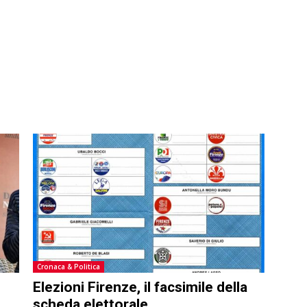
Cronaca & Politica
Elezioni Firenze, il facsimile della
scheda elettorale