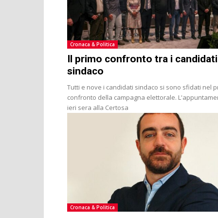
Cronaca & Politica
Il primo confronto tra i candidati
sindaco
Tutti e nove i candidati sindaco si sono sfidati nel 
confronto della campagna elettorale. L'appuntame
ieri sera alla Certosa
Cronaca & Politica