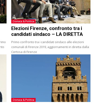
Cronaca & Politica
Elezioni Firenze, confronto tra i
candidati sindaco – LA DIRETTA
primo
Primo confronto tra i candidati sindaco alle elezioni
nto
comunali di Firenze 2019, aggiornamenti in diretta dalla
Certosa di Firenze
Cronaca & Politica