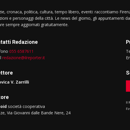
ie, cronaca, politica, cultura, tempo libero, eventi: raccontiamo Firenz
izioni e personaggi della città. Le news del giorno, gli appuntamenti da
are sempre aggiornati gratuitamente.
tatti Redazione
P
efono
055 6587611
T
il
redazione@ilreporter.it
E
ettore
S
vica V. Zarrilli
tore
Il
oid
società cooperativa
Fi
nze, Via Giovanni dalle Bande Nere, 24