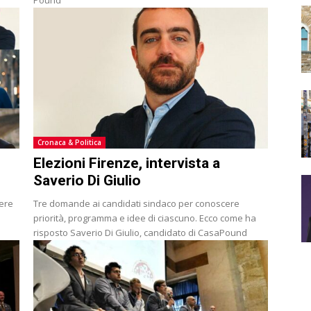
Cronaca & Politica
Elezioni Firenze, intervista a
Saverio Di Giulio
ere
Tre domande ai candidati sindaco per conoscere
priorità, programma e idee di ciascuno. Ecco come ha
risposto Saverio Di Giulio, candidato di CasaPound