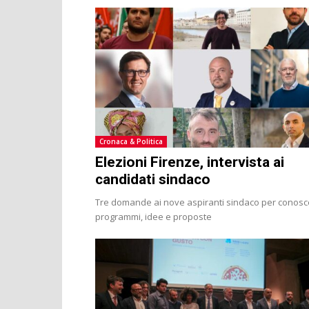
Cronaca & Politica
Elezioni Firenze, intervista ai
candidati sindaco
Tre domande ai nove aspiranti sindaco per conosc
programmi, idee e proposte