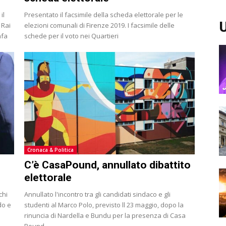
il
Presentato il facsimile della scheda elettorale per le
U
 Rai
elezioni comunali di Firenze 2019. I facsimile delle
afa
schede per il voto nei Quartieri
Cronaca & Politica
C’è CasaPound, annullato dibattito
elettorale
chi
Annullato l'incontro tra gli candidati sindaco e gli
do e
studenti al Marco Polo, previsto ll 23 maggio, dopo la
rinuncia di Nardella e Bundu per la presenza di Casa
Pound