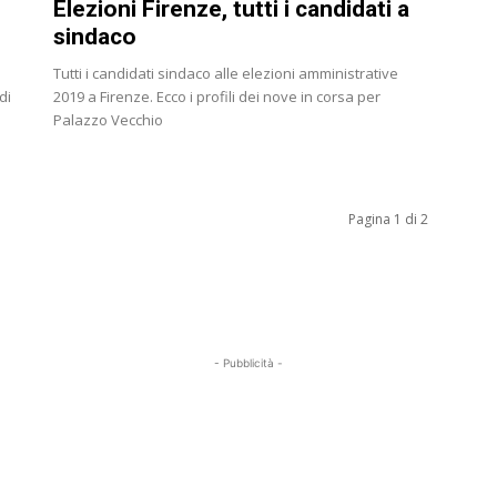
Elezioni Firenze, tutti i candidati a
sindaco
Tutti i candidati sindaco alle elezioni amministrative
di
2019 a Firenze. Ecco i profili dei nove in corsa per
Palazzo Vecchio
Pagina 1 di 2
- Pubblicità -