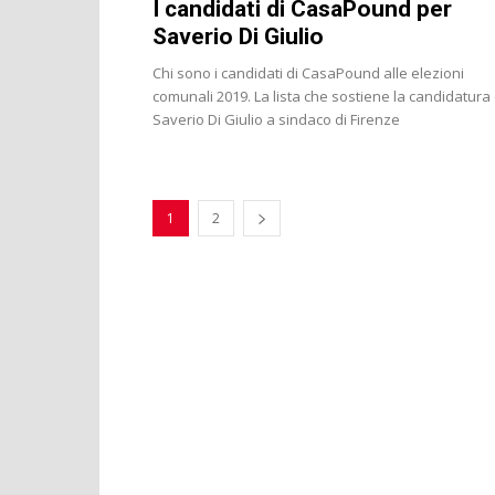
I candidati di CasaPound per
Saverio Di Giulio
Chi sono i candidati di CasaPound alle elezioni
comunali 2019. La lista che sostiene la candidatura 
Saverio Di Giulio a sindaco di Firenze
1
2