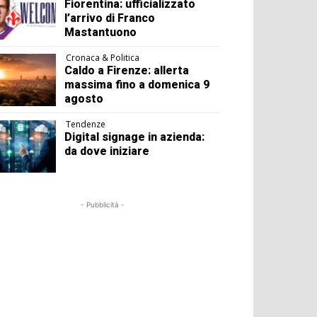
Fiorentina: ufficializzato
l’arrivo di Franco
Mastantuono
Cronaca & Politica
Caldo a Firenze: allerta
massima fino a domenica 9
agosto
Tendenze
Digital signage in azienda:
da dove iniziare
- Pubblicità -