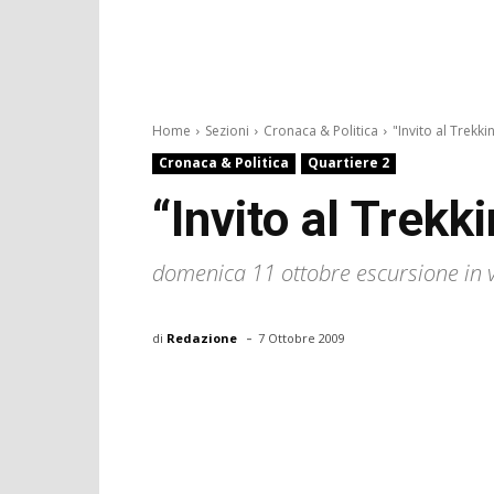
Home
Sezioni
Cronaca & Politica
"Invito al Trekki
Cronaca & Politica
Quartiere 2
“Invito al Trekk
domenica 11 ottobre escursione in v
-
di
Redazione
7 Ottobre 2009