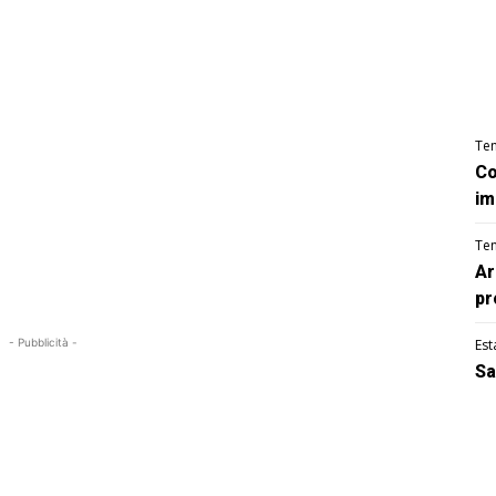
Te
Co
im
Te
Ar
pr
- Pubblicità -
Est
Sa