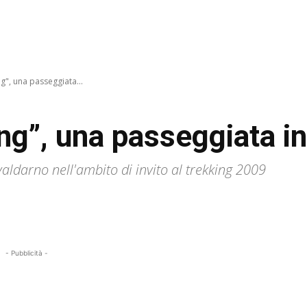
ng", una passeggiata...
ing”, una passeggiata i
aldarno nell'ambito di invito al trekking 2009
- Pubblicità -