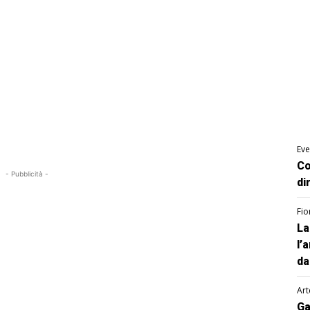
Eve
Co
- Pubblicità -
di
Fio
La
l’
da
Art
Ga