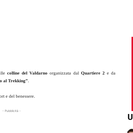
ulle
colline del Valdarno
organizzata dal
Quartiere 2
e da
to al Trekking”
.
ort e del benessere.
- Pubblicità -
U