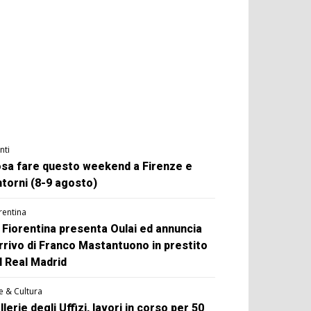
nti
sa fare questo weekend a Firenze e
ntorni (8-9 agosto)
rentina
 Fiorentina presenta Oulai ed annuncia
arrivo di Franco Mastantuono in prestito
l Real Madrid
e & Cultura
llerie degli Uffizi, lavori in corso per 50