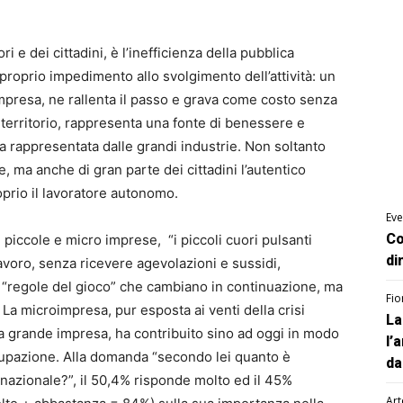
 e dei cittadini, è l’inefficienza della pubblica
roprio impedimento allo svolgimento dell’attività: un
impresa, ne rallenta il passo e grava come costo senza
 territorio, rappresenta una fonte di benessere e
 rappresentata dalle grandi industrie. Non soltanto
e, ma anche di gran parte dei cittadini l’autentico
prio il lavoratore autonomo.
Eve
Co
e piccole e micro imprese, “i piccoli cuori pulsanti
di
avoro, senza ricevere agevolazioni e sussidi,
a “regole del gioco” che cambiano in continuazione, ma
Fio
. La microimpresa, pur esposta ai venti della crisi
La
la grande impresa, ha contribuito sino ad oggi in modo
l’
ccupazione. Alla domanda “secondo lei quanto è
da
nazionale?”, il 50,4% risponde molto ed il 45%
Art