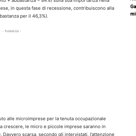
lto + abbastanza = 84%) sulla sua importanza nella
Ga
rese, in questa fase di recessione, contribuiscono alla
mi
bastanza per il 46,3%).
- Pubblicità -
uto alle microimprese per la tenuta occupazionale
a crescere, le micro e piccole imprese saranno in
. Davvero scarsa, secondo gli intervistati, l’attenzione