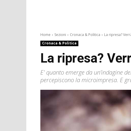
Home
Sezioni
Cronaca & Politica
La ripresa? Ver
Cronaca & Politica
La ripresa? Ver
E' quanto emerge da un’indagine del
percepiscono la microimpresa. E graz