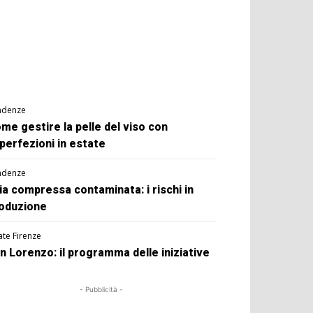
ndenze
me gestire la pelle del viso con
perfezioni in estate
ndenze
ia compressa contaminata: i rischi in
oduzione
ate Firenze
n Lorenzo: il programma delle iniziative
- Pubblicità -