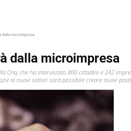
rà dalla microimpresa
rà dalla microimpresa
la Cna, che ha intervistato 800 cittadini e 242 impr
ie ai nuovi settori sarà possibile creare nuovi posti