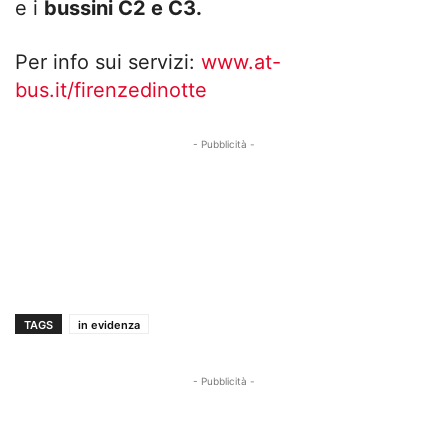
e i
bussini C2 e C3.
Per info sui servizi:
www.at-
bus.it/firenzedinotte
- Pubblicità -
TAGS
in evidenza
- Pubblicità -