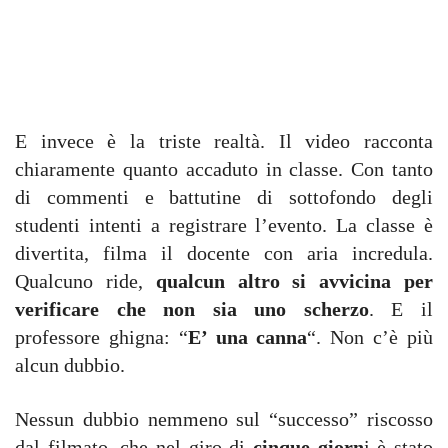
E invece è la triste realtà. Il video racconta
chiaramente quanto accaduto in classe. Con tanto
di commenti e battutine di sottofondo degli
studenti intenti a registrare l’evento. La classe è
divertita, filma il docente con aria incredula.
Qualcuno ride,
qualcun altro si avvicina per
verificare che non sia uno scherzo
. E il
professore ghigna: “
E’ una canna
“. Non c’è più
alcun dubbio.
Nessun dubbio nemmeno sul “successo” riscosso
dal filmato, che nel giro di
cinque giorn
i è stato