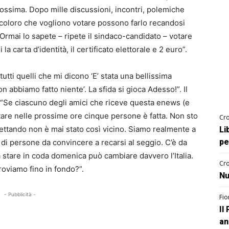
rossima. Dopo mille discussioni, incontri, polemiche
i coloro che vogliono votare possono farlo recandosi
rmai lo sapete – ripete il sindaco-candidato – votare
a carta d’identità, il certificato elettorale e 2 euro”.
utti quelli che mi dicono ‘E’ stata una bellissima
n abbiamo fatto niente’. La sfida si gioca Adesso!”. Il
: “Se ciascuno degli amici che riceve questa enews (e
tare nelle prossime ore cinque persone è fatta. Non sto
Cro
ttando non è mai stato così vicino. Siamo realmente a
Li
pe
di persone da convincere a recarsi al seggio. C’è da
 Ma stare in coda domenica può cambiare davvero l’Italia.
Cro
roviamo fino in fondo?”.
Nu
- Pubblicità -
Fio
Il
an