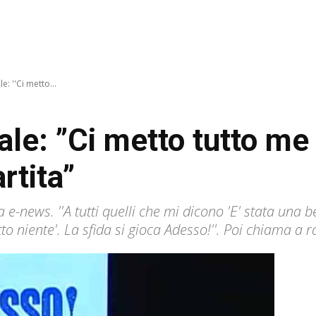
le: ''Ci metto...
nale: ”Ci metto tutto me
rtita”
 e-news. ''A tutti quelli che mi dicono 'E' stata una 
o niente'. La sfida si gioca Adesso!''. Poi chiama a r