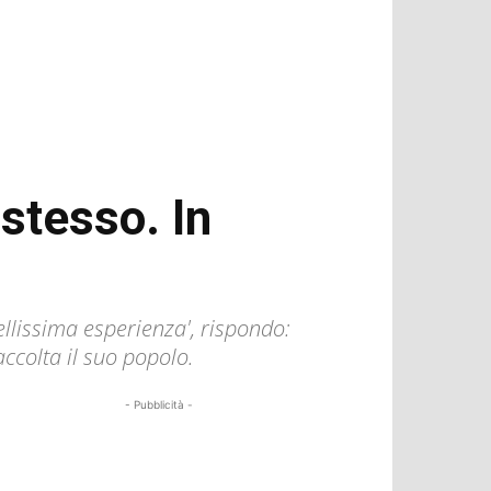
 stesso. In
bellissima esperienza', rispondo:
accolta il suo popolo.
- Pubblicità -