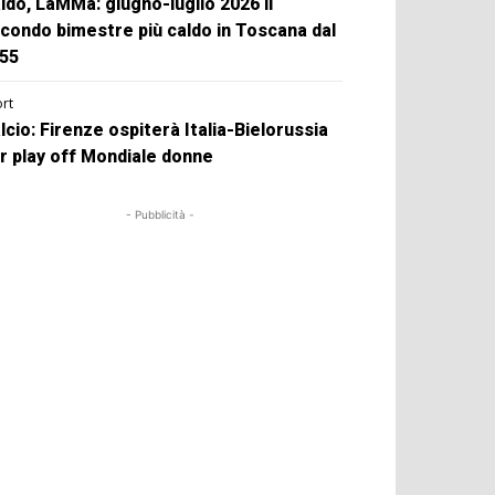
ldo, LaMMa: giugno-luglio 2026 il
condo bimestre più caldo in Toscana dal
55
rt
lcio: Firenze ospiterà Italia-Bielorussia
r play off Mondiale donne
- Pubblicità -