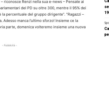
Ca
ta – riconosce Renzi nella sua e-news – Pensate ai
se
parlamentari del PD su oltre 300, mentre il 95% dei
19
 la percentuale del gruppo dirigente”. “Ragazzi –
a. Adesso manca l’ultimo sforzo! Insieme ce la
Spo
opria parte, domenica volteremo insieme una nuova
Ca
pe
- Pubblicità -