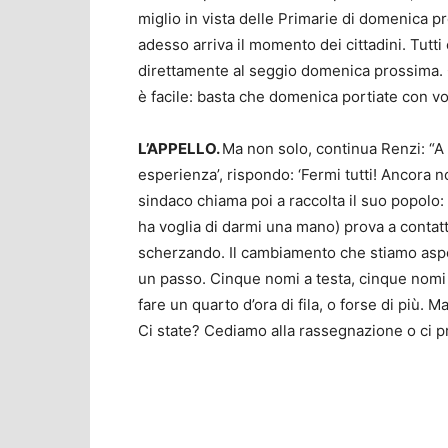
miglio in vista delle Primarie di domenica p
adesso arriva il momento dei cittadini. Tutt
direttamente al seggio domenica prossima. O
è facile: basta che domenica portiate con voi l
L’APPELLO.
Ma non solo, continua Renzi: “A t
esperienza’, rispondo: ‘Fermi tutti! Ancora no
sindaco chiama poi a raccolta il suo popolo
ha voglia di darmi una mano) prova a contat
scherzando. Il cambiamento che stiamo aspe
un passo. Cinque nomi a testa, cinque nomi 
fare un quarto d’ora di fila, o forse di più.
Ci state? Cediamo alla rassegnazione o ci p