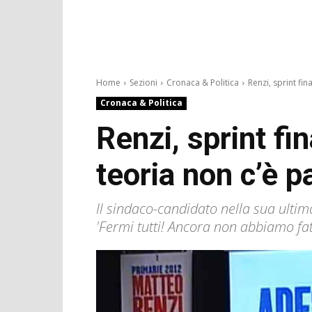
Home
Sezioni
Cronaca & Politica
Renzi, sprint fina
Cronaca & Politica
Renzi, sprint fi
teoria non c’è pa
Il sindaco-candidato nella sua ultima
'Fermi tutti! Ancora non abbiamo fatt