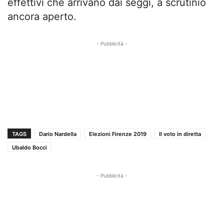
effettivi che arrivano dai seggi, a scrutinio
ancora aperto.
- Pubblicità -
TAGS
Dario Nardella
Elezioni Firenze 2019
Il voto in diretta
Ubaldo Bocci
- Pubblicità -