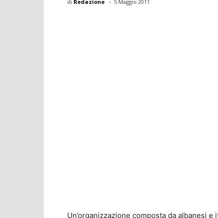
-
di
Redazione
5 Maggio 2011
Un’organizzazione composta da albanesi e it