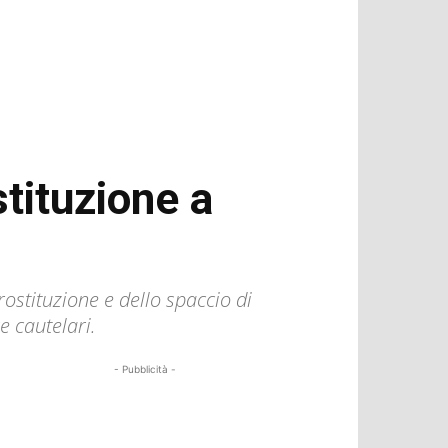
stituzione a
ostituzione e dello spaccio di
e cautelari.
- Pubblicità -