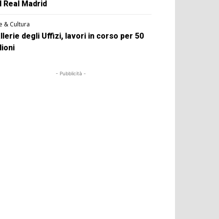
l Real Madrid
e & Cultura
llerie degli Uffizi, lavori in corso per 50
lioni
- Pubblicità -