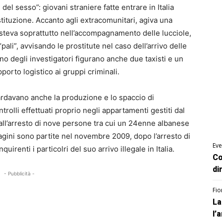
e del sesso”: giovani straniere fatte entrare in Italia
stituzione. Accanto agli extracomunitari, agiva una
nsisteva soprattutto nell’accompagnamento delle lucciole,
 “pali”, avvisando le prostitute nel caso dell’arrivo delle
mirino degli investigatori figurano anche due taxisti e un
porto logistico ai gruppi criminali.
uardavano anche la produzione e lo spaccio di
trolli effettuati proprio negli appartamenti gestiti dal
 all’arresto di nove persone tra cui un 24enne albanese
dagini sono partite nel novembre 2009, dopo l’arresto di
Eve
uirenti i particolri del suo arrivo illegale in Italia.
Co
di
- Pubblicità -
Fio
La
l’