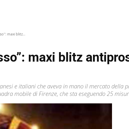
o'': maxi blitz...
so”: maxi blitz antipro
esi e italiani che aveva in mano il mercato della pr
uadra mobile di Firenze, che sta eseguendo 25 misur