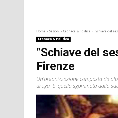
Home
Sezioni
Cronaca & Politica
''Schiave del sess
Cronaca & Politica
”Schiave del ses
Firenze
Un'organizzazione composta da alban
droga. E' quella sgominata dalla sq