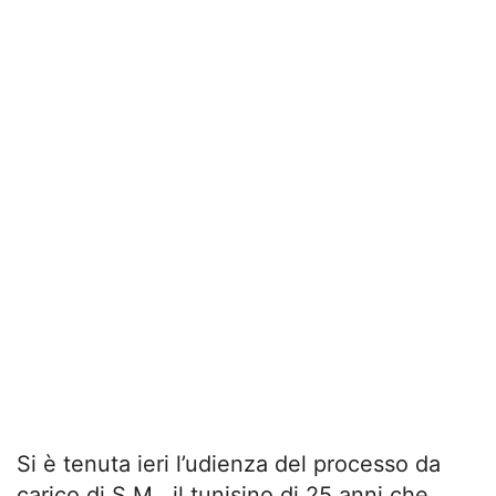
Si è tenuta ieri l’udienza del processo da
carico di S.M., il tunisino di 25 anni che,