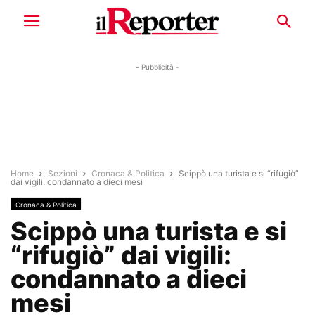
- Pubblicità -
Home
Sezioni
Cronaca & Politica
Scippò una turista e si “rifugiò”
dai vigili: condannato a dieci mesi
Cronaca & Politica
Scippò una turista e si
“rifugiò” dai vigili:
condannato a dieci
mesi