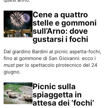
Cene a quattro
stelle e gommoni
sull’Arno: dove
gustarsi i fochi
Dal giardino Bardini al picnic aspetta-fochi,
fino al gommone di San Giovanni: ecco i
must
per lo spettacolo pirotecnico del 24
giugno.
Picnic sulla
spiaggetta in
attesa dei ‘fochi’