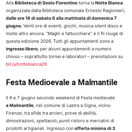
Alla
Biblioteca di Sesto Fiorentino
torna la
Notte Bianca
organizzata dalla Biblioteca comunale Ernesto Ragionieri,
dalle ore 16 di sabato 6 alla mattinata di domenica 7
giugno.
Venti ore di eventi, giochi, musica silent disco e
molto altro ancora. “Maghi e fattucchiere” è il fil rouge di
questa edizione 2026. Tutti gli appuntamenti sono a
ingresso libero
, per alcuni appuntamenti a numero
chiuso – soprattutto tornei e laboratori – prenotazioni su
bit.ly/nottebianca26
Festa Medioevale a Malmantile
Il 6 e 7 giugno secondo weekend di Festa medievale
a
Malmantile
,
nel
com
une
di
Last
ra
a
Sign
a
,
vic
ino
Fire
n
ze
, tra sfide tra arcieri, prove di abilità,
dimostrazioni, spettacoli, punti ristoro e mercatini di
prodotti artigianali. Ingresso con
offerta minima di 3