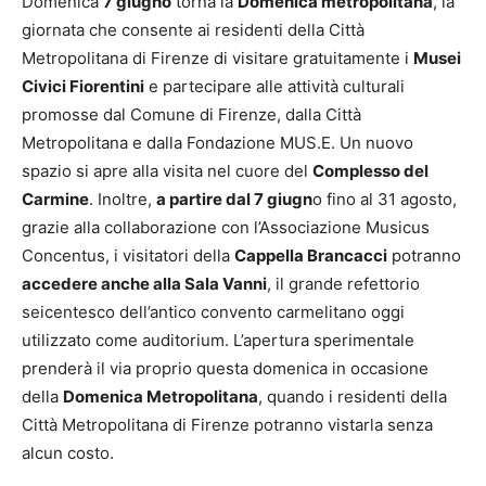
Domenica
7 giugno
torna la
Domenica metropolitana
, la
giornata che consente ai residenti della Città
Metropolitana di Firenze di visitare gratuitamente i
Musei
Civici Fiorentini
e partecipare alle attività culturali
promosse dal Comune di Firenze, dalla Città
Metropolitana e dalla Fondazione MUS.E. Un nuovo
spazio si apre alla visita nel cuore del
Complesso del
Carmine
. Inoltre,
a partire dal 7 giugn
o fino al 31 agosto,
grazie alla collaborazione con l’Associazione Musicus
Concentus, i visitatori della
Cappella Brancacci
potranno
accedere anche alla Sala Vanni
, il grande refettorio
seicentesco dell’antico convento carmelitano oggi
utilizzato come auditorium. L’apertura sperimentale
prenderà il via proprio questa domenica in occasione
della
Domenica Metropolitana
, quando i residenti della
Città
Metropolitana
di Firenze potranno vistarla senza
alcun costo.