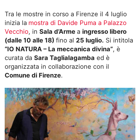
Tra le mostre in corso a Firenze il 4 luglio
inizia la
mostra di Davide Puma a Palazzo
Vecchio
, in
Sala d’Arme
a
ingresso libero
(dalle 10 alle 18)
fino al
25 luglio.
Si intitola
“IO NATURA – La meccanica divina”
, è
curata da
Sara Taglialagamba
ed è
organizzata in collaborazione con il
Comune di Firenze
.