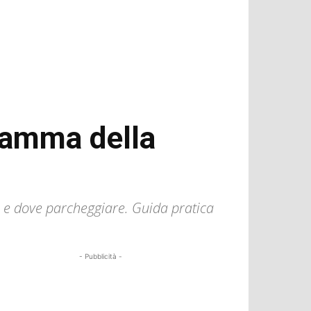
ramma della
re e dove parcheggiare. Guida pratica
- Pubblicità -