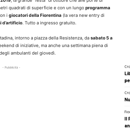
i 2019
, la grande “festa” di ottobre che alle porte di
etri quadrati di superficie e con un lungo
programma
con i
giocatori della Fiorentina
(la vera new entry di
 d’artificio
. Tutto a ingresso gratuito.
ttadina, intorno a piazza della Resistenza, da
sabato 5 a
eekend di iniziative, ma anche una settimana piena di
degli ambulanti del giovedì.
Cro
- Pubblicità -
Li
pe
Cro
Nu
Fio
Il
an