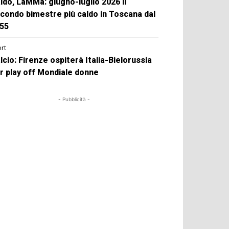
ldo, LaMMa: giugno-luglio 2026 il
condo bimestre più caldo in Toscana dal
55
rt
lcio: Firenze ospiterà Italia-Bielorussia
r play off Mondiale donne
- Pubblicità -