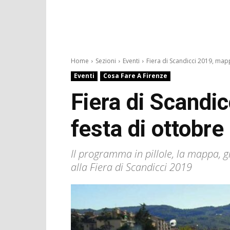
Home
Sezioni
Eventi
Fiera di Scandicci 2019, mapp
Eventi
Cosa Fare A Firenze
Fiera di Scandi
festa di ottobre
Il programma in pillole, la mappa, g
alla Fiera di Scandicci 2019