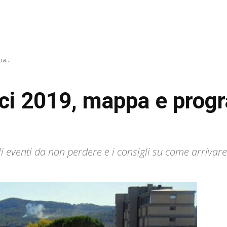
a...
cci 2019, mappa e prog
li eventi da non perdere e i consigli su come arriva