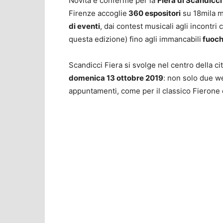
Novità e conferme per la
Fiera di Scandicc
Firenze accoglie
360 espositori
su 18mila m
di eventi
, dai contest musicali agli incontri 
questa edizione) fino agli immancabili
fuochi
Scandicci Fiera si svolge nel centro della ci
domenica 13 ottobre 2019
: non solo due w
appuntamenti, come per il classico Fierone 