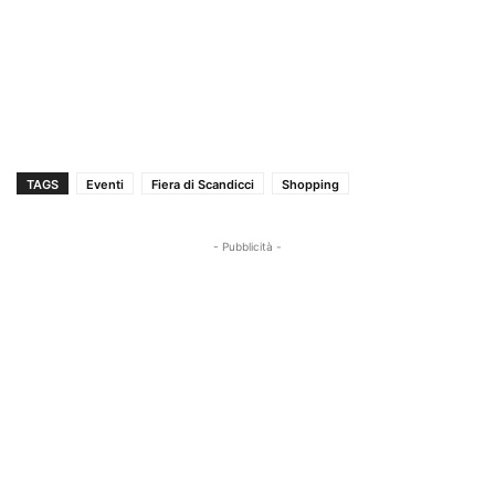
TAGS
Eventi
Fiera di Scandicci
Shopping
- Pubblicità -