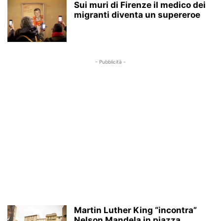
Sui muri di Firenze il medico dei
migranti diventa un supereroe
- Pubblicità -
Martin Luther King “incontra”
Nelson Mandela in piazza