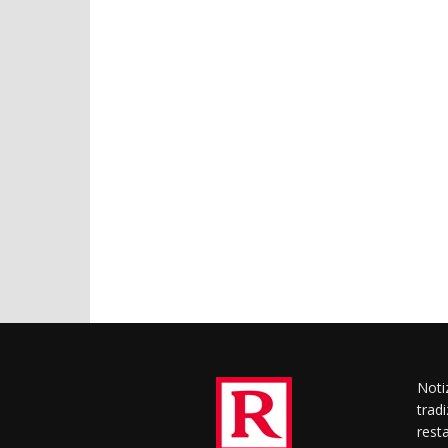
Notiz
trad
rest