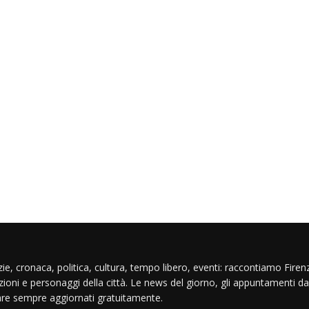
ie, cronaca, politica, cultura, tempo libero, eventi: raccontiamo Firenz
izioni e personaggi della città. Le news del giorno, gli appuntamenti da
are sempre aggiornati gratuitamente.