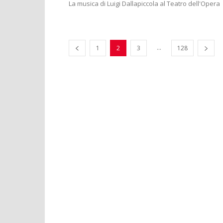
La musica di Luigi Dallapiccola al Teatro dell'Opera
...
1
2
3
128