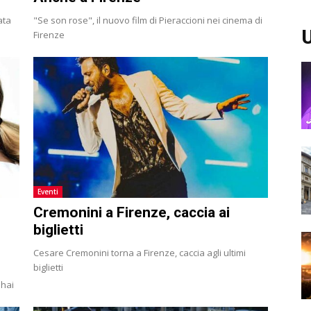
ata
"Se son rose", il nuovo film di Pieraccioni nei cinema di
U
Firenze
Eventi
Cremonini a Firenze, caccia ai
biglietti
Cesare Cremonini torna a Firenze, caccia agli ultimi
biglietti
 hai