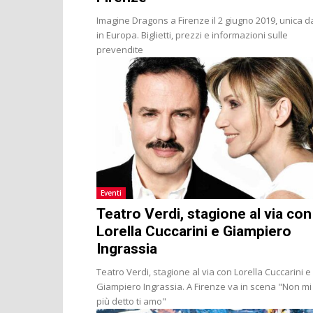
Imagine Dragons a Firenze il 2 giugno 2019, unica d
in Europa. Biglietti, prezzi e informazioni sulle
prevendite
Eventi
Teatro Verdi, stagione al via con
Lorella Cuccarini e Giampiero
Ingrassia
Teatro Verdi, stagione al via con Lorella Cuccarini e
Giampiero Ingrassia. A Firenze va in scena "Non mi
più detto ti amo"