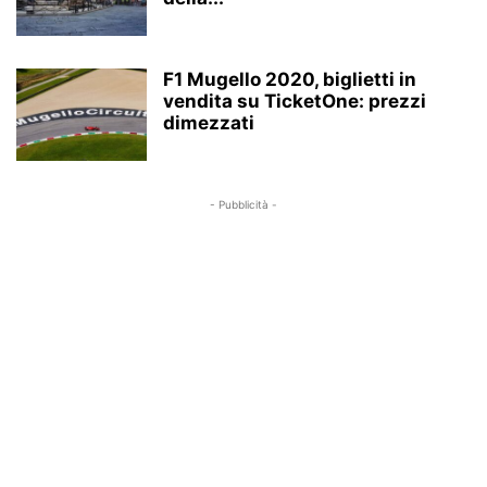
RISTORANTI, CIBO E RICETTE
SALUTE
SEZIONI
VIDEO
F1 Mugello 2020, biglietti in
vendita su TicketOne: prezzi
dimezzati
- Pubblicità -