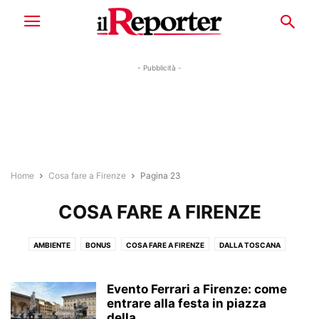
- Pubblicità -
Home
Cosa fare a Firenze
Pagina 23
COSA FARE A FIRENZE
AMBIENTE
BONUS
COSA FARE A FIRENZE
DALLA TOSCANA
DOVE ANDARE E COSA VEDERE
ED. LOCALI
FIORENTINA
FIRENZE CURIOSITÀ E LEGGENDE
FIRENZE GRATIS
GALLERIE
Evento Ferrari a Firenze: come
IL COMMENTO
entrare alla festa in piazza
IL REPORTER
LUNGARNO
della...