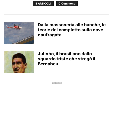
8 ARTICOLI
0 Commenti
Dalla massoneria alle banche, le
teorie del complotto sulla nave
naufragata
Julinho, il brasiliano dallo
sguardo triste che stregò il
Bernabeu
- Pubblicità -