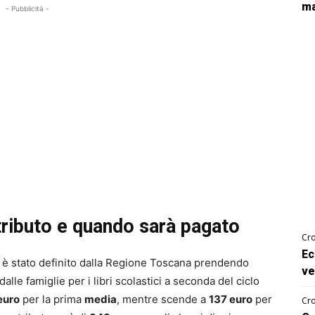
ma
- Pubblicità -
ributo e quando sarà pagato
Cro
Ec
s” è stato definito dalla Regione Toscana prendendo
ve
le famiglie per i libri scolastici a seconda del ciclo
euro
per la prima
media
, mentre scende a
137 euro
per
Cro