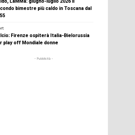
ldo, LaMMa: giugno-luglio 2026 il
condo bimestre più caldo in Toscana dal
55
rt
lcio: Firenze ospiterà Italia-Bielorussia
r play off Mondiale donne
- Pubblicità -