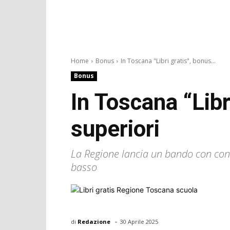
Home
Bonus
In Toscana "Libri gratis", bonus...
Bonus
In Toscana “Libr
superiori
La Regione lancia un bando con contri
basso
-
di
Redazione
30 Aprile 2025