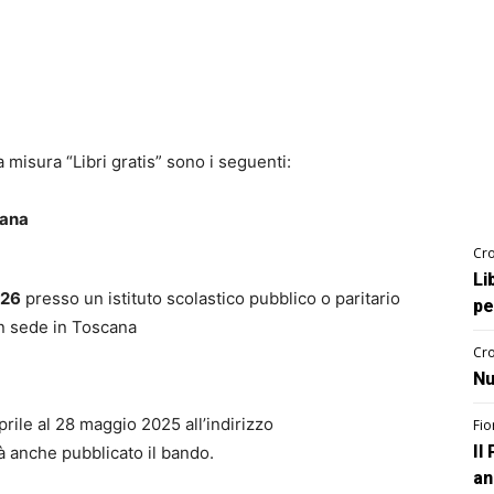
 misura “Libri gratis” sono i seguenti:
cana
Cro
Li
026
presso un istituto scolastico pubblico o paritario
pe
n sede in Toscana
Cro
Nu
ile al 28 maggio 2025 all’indirizzo
Fio
Il
à anche pubblicato il bando.
an