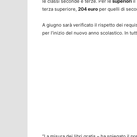
le classi seconde e terze. Per le
superiori
il
terza superiore,
204 euro
per quelli di sec
A giugno sarà verificato il rispetto dei requi
per l’inizio del nuovo anno scolastico. In tutt
“La misura dei libri gratis – ha spiegato il 