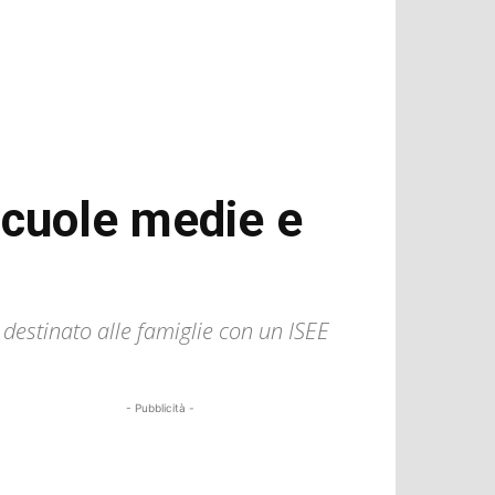
 scuole medie e
è destinato alle famiglie con un ISEE
- Pubblicità -