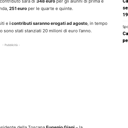
 contributo sarà di
348 euro
per gli alunni di prima e
Ca
se
onda,
251 euro
per le quarte e quinte.
19
siti e
i contributi saranno erogati ad agosto
, in tempo
Spo
o sono stati stanziati 20 milioni di euro l’anno.
Ca
pe
- Pubblicità -
presidente della Toscana
Eugenio Giani
– la