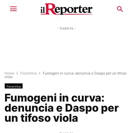
- Pubblicità -
Home
Fiorentina
Fumogeni in curva: denuncia e Daspo per un tifoso
viola
Fiorentina
Fumogeni in curva:
denuncia e Daspo per
un tifoso viola