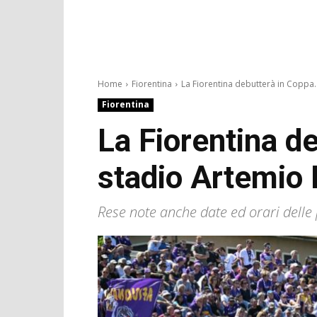
Home
Fiorentina
La Fiorentina debutterà in Coppa..
Fiorentina
La Fiorentina de
stadio Artemio 
Rese note anche date ed orari delle 