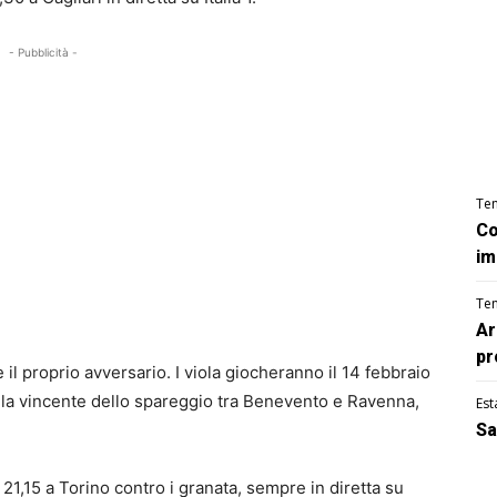
- Pubblicità -
Te
Co
im
Te
Ar
pr
il proprio avversario. I viola giocheranno il 14 febbraio
o la vincente dello spareggio tra Benevento e Ravenna,
Est
Sa
21,15 a Torino contro i granata, sempre in diretta su