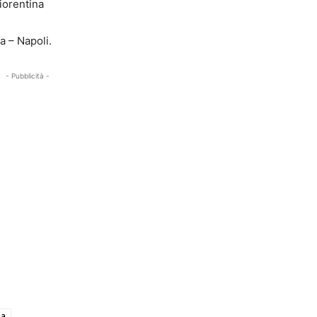
iorentina
a – Napoli.
- Pubblicità -
za