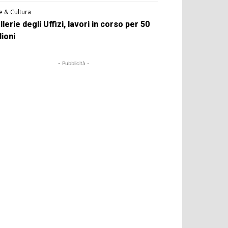
e & Cultura
llerie degli Uffizi, lavori in corso per 50
lioni
- Pubblicità -