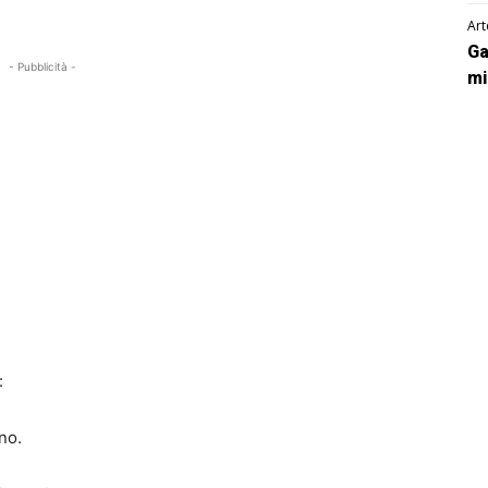
Art
Ga
- Pubblicità -
mi
:
no.