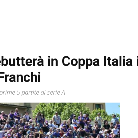
.
butterà in Coppa Italia 
Franchi
prime 5 partite di serie A