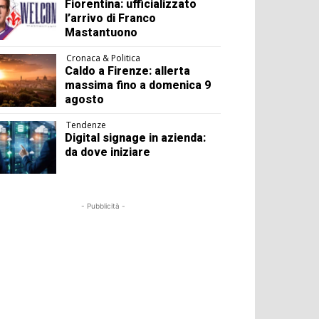
Fiorentina: ufficializzato
l’arrivo di Franco
Mastantuono
Cronaca & Politica
Caldo a Firenze: allerta
massima fino a domenica 9
agosto
Tendenze
Digital signage in azienda:
da dove iniziare
- Pubblicità -