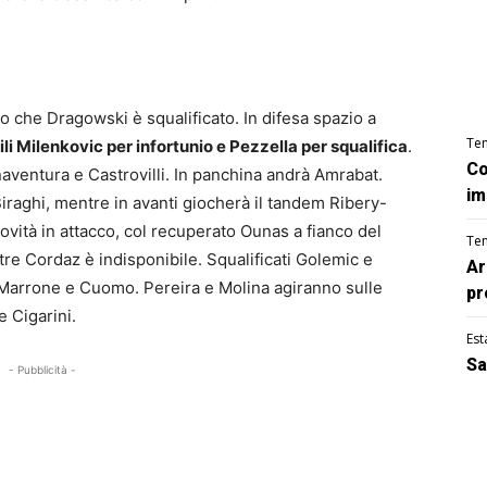
o che Dragowski è squalificato. In difesa spazio a
Te
ili Milenkovic per infortunio e Pezzella per squalifica
.
Co
entura e Castrovilli. In panchina andrà Amrabat.
im
iraghi, mentre in avanti giocherà il tandem Ribery-
ità in attacco, col recuperato Ounas a fianco del
Te
re Cordaz è indisponibile. Squalificati Golemic e
Ar
, Marrone e Cuomo. Pereira e Molina agiranno sulle
pr
 Cigarini.
Est
Sa
- Pubblicità -