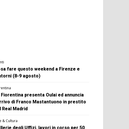
nti
sa fare questo weekend a Firenze e
ntorni (8-9 agosto)
rentina
 Fiorentina presenta Oulai ed annuncia
arrivo di Franco Mastantuono in prestito
l Real Madrid
e & Cultura
llerie degli Uffizi, lavori in corso per 50