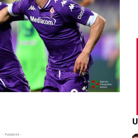
U
- Pubblicità -