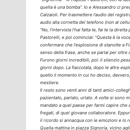
quella è una bomba”. Io e Alessandro ci prec
Calzaioli. Per trasmettere l’audio del registra
audio alla cornetta del telefono (non al cellula
“No, l’intervista l’hai fatta te, fai te la diret
Pastorelli, e poi cominciai: “Questa è la voce
confermare che l’esplosione di stanotte a Fi
senso della frase, anche se parlai per oltre 
Furono giorni incredibili, poi: il silenzio p
giorni dopo. La fiaccolata, dopo le altre espl
quello il momento in cui ho deciso, davvero
mestiere.
Il resto sono venti anni di tanti amici-colle
pazientato, parlato, urlato. A volte si sono
mandato a quel paese per farmi capire che a
fregati, di quel giovane collaboratore. Epp
il ricordo si annacqua con le emozioni e lo r
Quella mattina in piazza Signoria, vicino agli 