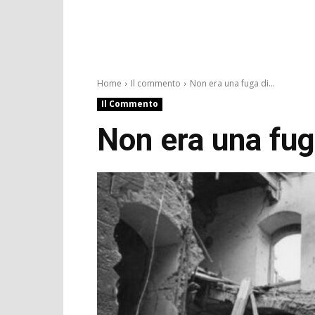
Home
Il commento
Non era una fuga di...
Il Commento
Non era una fug