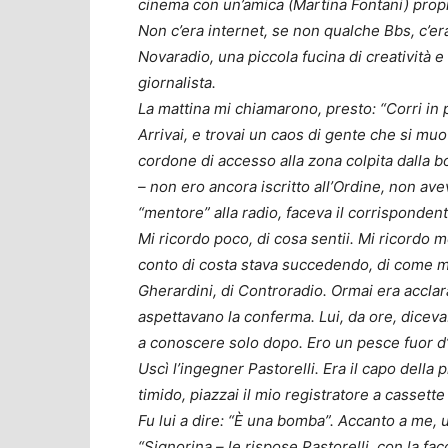
cinema con un’amica (Martina Fontani) propri
Non c’era internet, se non qualche Bbs, c’era
Novaradio, una piccola fucina di creatività e
giornalista.
La mattina mi chiamarono, presto: “Corri in 
Arrivai, e trovai un caos di gente che si mu
cordone di accesso alla zona colpita dalla b
– non ero ancora iscritto all’Ordine, non ave
“mentore” alla radio, faceva il corrispondent
Mi ricordo poco, di cosa sentii. Mi ricordo 
conto di costa stava succedendo, di come mi
Gherardini, di Controradio. Ormai era acclara
aspettavano la conferma. Lui, da ore, diceva:
a conoscere solo dopo. Ero un pesce fuor d
Uscì l’ingegner Pastorelli. Era il capo della pr
timido, piazzai il mio registratore a cassett
Fu lui a dire: “È una bomba”. Accanto a me,
“Signorina – le rispose Pastorelli, con la fac