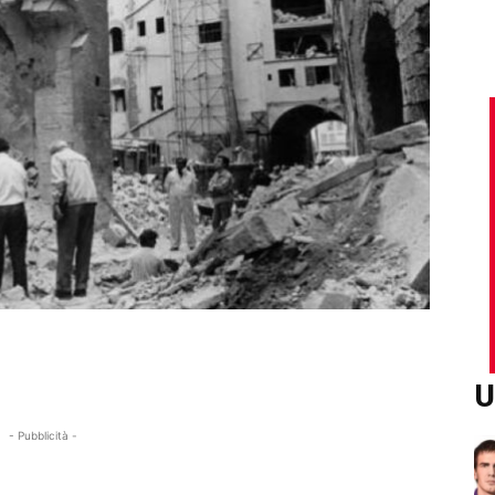
U
- Pubblicità -