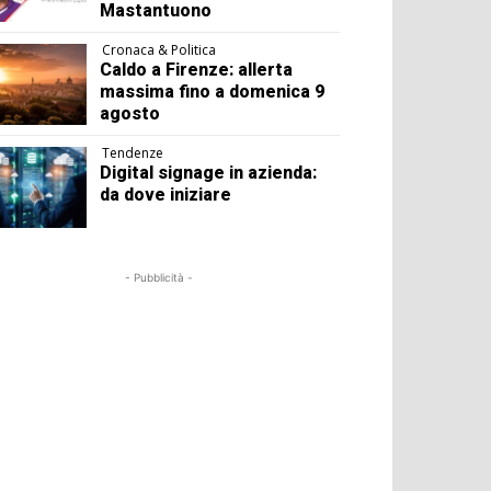
Mastantuono
Cronaca & Politica
Caldo a Firenze: allerta
massima fino a domenica 9
agosto
Tendenze
Digital signage in azienda:
da dove iniziare
- Pubblicità -