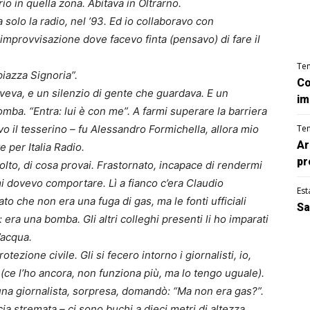
o in quella zona. Abitava in Oltrarno.
 solo la radio, nel ’93. Ed io collaboravo con
 improvvisazione dove facevo finta (pensavo) di fare il
Te
piazza Signoria”.
Co
oveva, e un silenzio di gente che guardava. E un
im
omba. “Entra: lui è con me”. A farmi superare la barriera
vo il tesserino – fu Alessandro Formichella, allora mio
Te
Ar
e per Italia Radio.
pr
molto, di cosa provai. Frastornato, incapace di rendermi
 dovevo comportare. Lì a fianco c’era Claudio
Est
to che non era una fuga di gas, ma le fonti ufficiali
Sa
 era una bomba. Gli altri colleghi presenti li ho imparati
’acqua.
otezione civile. Gli si fecero intorno i giornalisti, io,
e (ce l’ho ancora, non funziona più, ma lo tengo uguale).
 una giornalista, sorpresa, domandò: “Ma non era gas?”.
cia stremata – ci sono buchi a dieci metri di altezza,