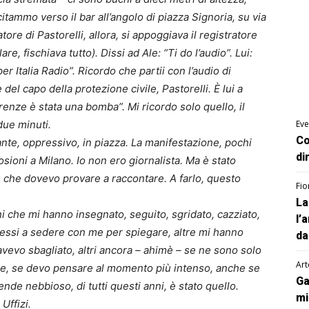
itammo verso il bar all’angolo di piazza Signoria, su via
tore di Pastorelli, allora, si appoggiava il registratore
re, fischiava tutto). Dissi ad Ale: “Ti do l’audio”. Lui:
ta per Italia Radio”. Ricordo che partii con l’audio di
 del capo della protezione civile, Pastorelli. È lui a
renze è stata una bomba”. Mi ricordo solo quello, il
due minuti.
Eve
Co
esante, oppressivo, in piazza. La manifestazione, pochi
di
osioni a Milano. Io non ero giornalista. Ma è stato
, che dovevo provare a raccontare. A farlo, questo
Fio
La
ghi che mi hanno insegnato, seguito, sgridato, cazziato,
l’
 messi a sedere con me per spiegare, altre mi hanno
da
vevo sbagliato, altri ancora – ahimè – se ne sono solo
Art
ure, se devo pensare al momento più intenso, anche se
Ga
ende nebbioso, di tutti questi anni, è stato quello.
mi
Uffizi.