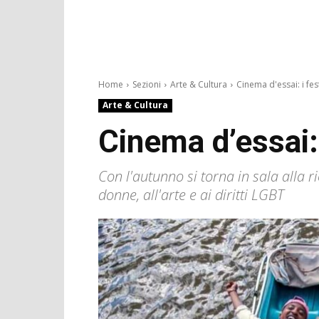
Home
Sezioni
Arte & Cultura
Cinema d'essai: i festi
Arte & Cultura
Cinema d’essai: 
Con l'autunno si torna in sala alla ri
donne, all'arte e ai diritti LGBT