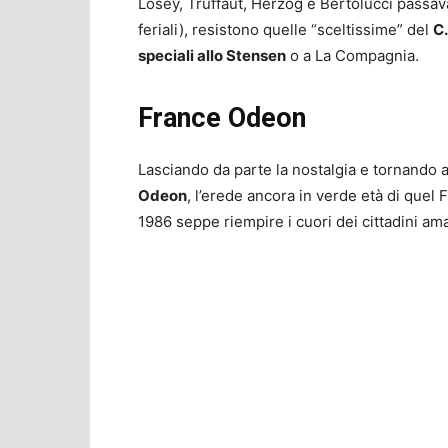
Losey, Truffaut, Herzog e Bertolucci passava
feriali), resistono quelle “sceltissime” del
C
speciali allo Stensen
o a La Compagnia.
France Odeon
Lasciando da parte la nostalgia e tornando a
Odeon
, l’erede ancora in verde età di que
1986 seppe riempire i cuori dei cittadini am