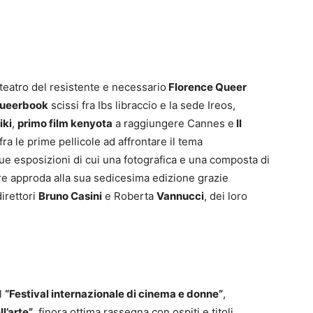
teatro del resistente e necessario
Florence Queer
ueerbook
scissi fra Ibs libraccio e la sede Ireos,
iki
,
primo film kenyota
a raggiungere Cannes e
Il
fra le prime pellicole ad affrontare il tema
ue esposizioni di cui una fotografica e una composta di
obre approda alla sua sedicesima edizione grazie
irettori
Bruno Casini
e Roberta
Vannucci
, dei loro
l
“Festival internazionale di cinema e donne”
,
l’arte”
, finora ottima rassegna con ospiti e titoli