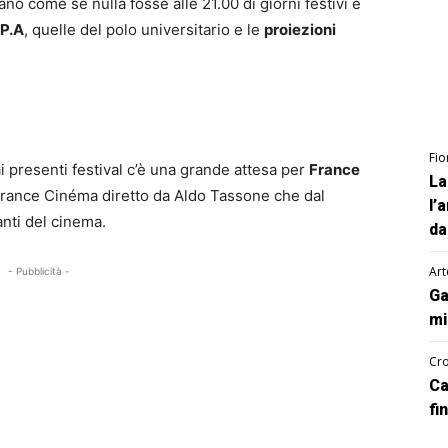
no come se nulla fosse alle 21.00 di giorni festivi e
.P.A
, quelle del polo universitario e le
proiezioni
Fio
i presenti festival c’è una grande attesa per
France
La
l France Cinéma diretto da Aldo Tassone che dal
l’
anti del cinema.
da
Art
- Pubblicità -
Ga
mi
Cro
Ca
fi