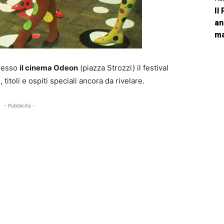
Il
an
ma
presso
il cinema Odeon
(piazza Strozzi) il festival
itoli e ospiti speciali ancora da rivelare.
- Pubblicità -