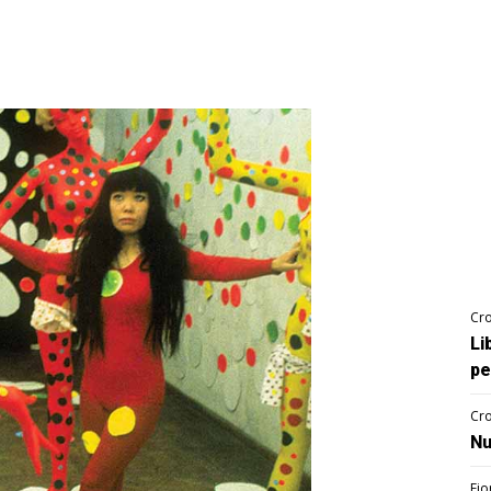
Cro
Li
pe
Cro
Nu
Fio