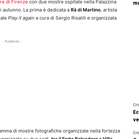
re di Firenze
con due mostre ospitate nella Palazzina
ma
 di autunno. La prima è dedicata a
Rä di Martino
, artista
nale
Play it again
a cura di Sergio Risaliti e organizzata
- Pubblicità -
Cro
Ec
ve
mma di mostre fotografiche organizzate nella fortezza
Cro
organizzato su due sedi,
tra il Forte Belvedere e Villa