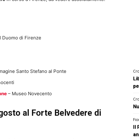
 Duomo di Firenze
mmagine Santo Stefano al Ponte
Cro
Li
nocenti
pe
tone
– Museo Novecento
Cro
Nu
gosto al Forte Belvedere di
Fio
Il
an