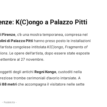
nze: K(C)ongo a Palazzo Pitti
i Firenze
, c’è una mostra temporanea, compresa nel
lini di Palazzo Pitti
hanno preso posto le installazioni
l’artista congolese intitolata
K(C)ongo,
Fragments of
tions
. Le opere dell’artista, dopo essere state esposte
6 settembre al 27 novembre.
ggetti degli antichi
Regni Kongo
, custoditi nella
ziose trombe cerimoniali d’avorio intarsiate. A
i 88 metri
che accompagna il visitatore nelle sette
- Pubblicità -