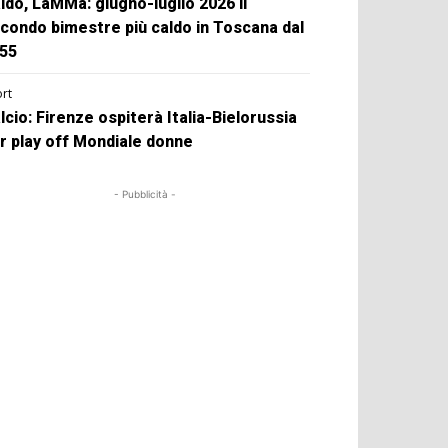
ldo, LaMMa: giugno-luglio 2026 il
condo bimestre più caldo in Toscana dal
55
rt
lcio: Firenze ospiterà Italia-Bielorussia
r play off Mondiale donne
- Pubblicità -