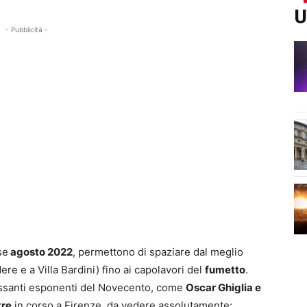
U
- Pubblicità -
se
agosto 2022
, permettono di spaziare dal meglio
ere e a Villa Bardini) fino ai capolavori del
fumetto
.
ssanti esponenti del Novecento, come
Oscar Ghiglia e
tre
in corso a Firenze, da vedere assolutamente: