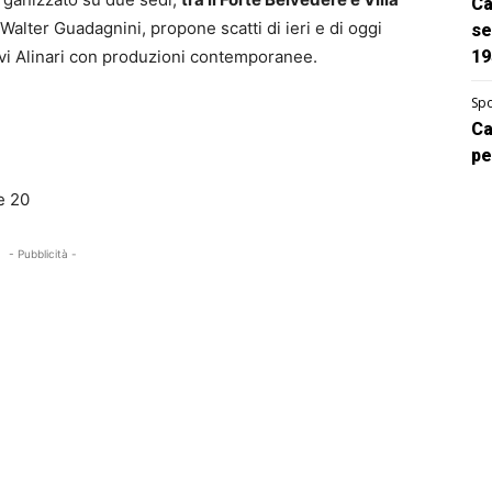
Ca
Walter Guadagnini, propone scatti di ieri e di oggi
se
ivi Alinari con produzioni contemporanee.
19
Spo
Ca
pe
le 20
- Pubblicità -