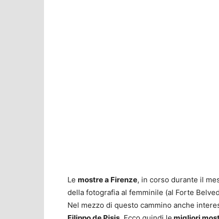
Le
mostre a Firenze
, in corso durante il me
della fotografia al femminile (al Forte Belved
Nel mezzo di questo cammino anche intere
Filippo de Pisis
. Ecco quindi le
migliori mos