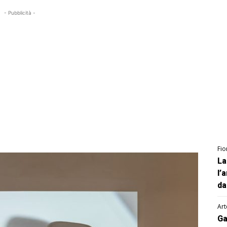
- Pubblicità -
Fio
La
l’
da
Art
Ga