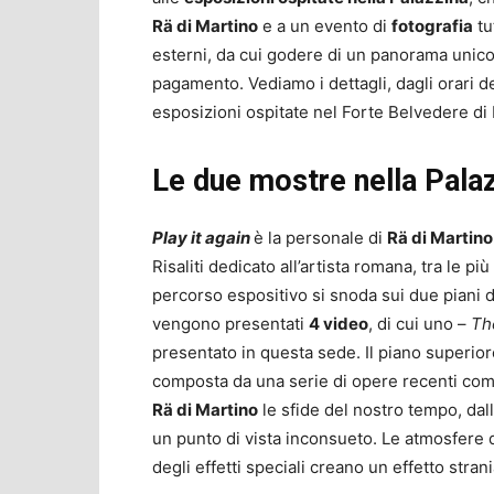
Rä di Martino
e a un evento di
fotografia
tu
esterni, da cui godere di un panorama unico 
pagamento. Vediamo i dettagli, dagli orari del
esposizioni ospitate nel Forte Belvedere di 
Le due mostre nella Pala
Play it again
è la personale di
Rä di Martino
Risaliti dedicato all’artista romana, tra le pi
percorso espositivo si snoda sui due piani d
vengono presentati
4 video
, di cui uno –
Th
presentato in questa sede. Il piano superio
composta da una serie di opere recenti combi
Rä di Martino
le sfide del nostro tempo, dal
un punto di vista inconsueto. Le atmosfere d
degli effetti speciali creano un effetto strani