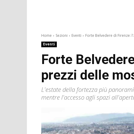
Home
Sezioni
Eventi
Forte Belvedere di Firenze: l'
Eventi
Forte Belvedere 
prezzi delle mo
L'estate della fortezza più panorami
mentre l'accesso agli spazi all'apert