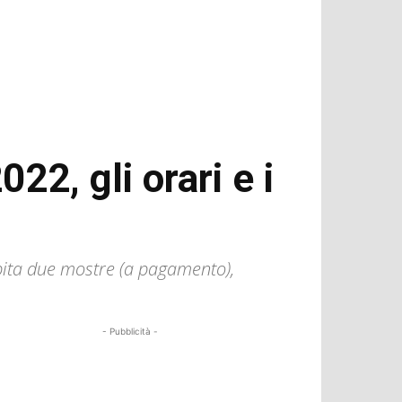
22, gli orari e i
spita due mostre (a pagamento),
- Pubblicità -