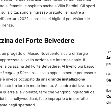
tto al femminile ospitato anche a Villa Bardini. Gli spazi
sulla città, sono a ingresso gratuito, le mostre a
l’apertura 2022 ai prezzi dei biglietti per visitare le
Firenze.
zzina del Forte Belvedere
Te
, un progetto di Museo Novecento a cura di Sergio
Ar
ù apprezzate a livello nazionale e internazionale. Il
pr
ella palazzina del Forte Belvedere. Al livello più basso
e Laughing Dice
– realizzato appositamente per essere
Est
re è invece occupato da una
grande installazione
Sa
nate tra loro in modo inedito. Al centro del lavoro di
Eve
la guerra alla violenza, temi che vengono inquadrati da
Co
ei film hollywoodiani, l’uso improprio e imperfetto
di
ante negli spettatori.