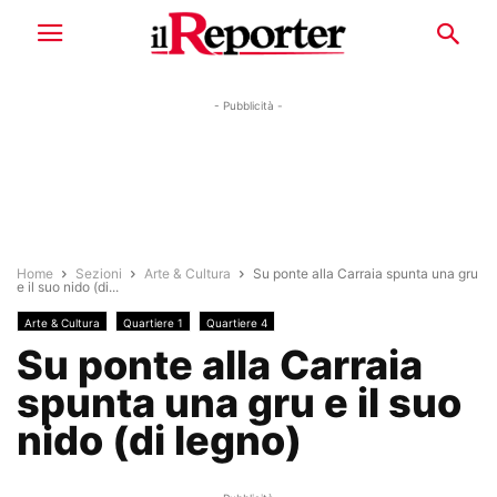
- Pubblicità -
Home
Sezioni
Arte & Cultura
Su ponte alla Carraia spunta una gru
e il suo nido (di...
Arte & Cultura
Quartiere 1
Quartiere 4
Su ponte alla Carraia
spunta una gru e il suo
nido (di legno)