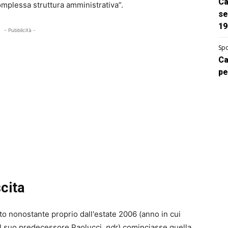
Ca
omplessa struttura amministrativa”.
se
19
- Pubblicità -
Spo
Ca
pe
scita
to nonostante proprio dall'estate 2006 (anno in cui
al suo predecessore Paolucci,
ndr
) cominciasse quella