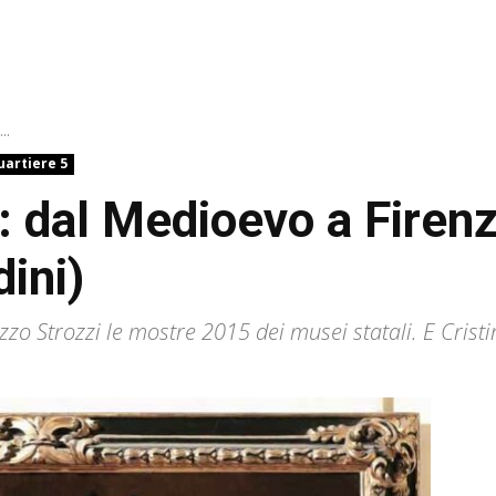
..
uartiere 5
: dal Medioevo a Firenz
dini)
zo Strozzi le mostre 2015 dei musei statali. E Cristi