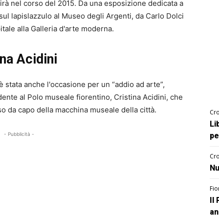
rirà nel corso del 2015. Da una esposizione dedicata a
 sul lapislazzulo al Museo degli Argenti, da Carlo Dolci
itale alla Galleria d'arte moderna.
ina Acidini
 stata anche l'occasione per un “addio ad arte”,
ente al Polo museale fiorentino, Cristina Acidini, che
rso da capo della macchina museale della città.
Cro
Li
- Pubblicità -
pe
Cro
Nu
Fio
Il
an