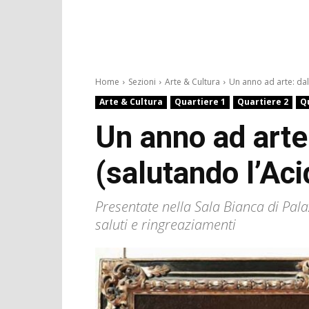
Home
Sezioni
Arte & Cultura
Un anno ad arte: dal.
Arte & Cultura
Quartiere 1
Quartiere 2
Q
Un anno ad arte
(salutando l’Aci
Presentate nella Sala Bianca di Palaz
saluti e ringreaziamenti