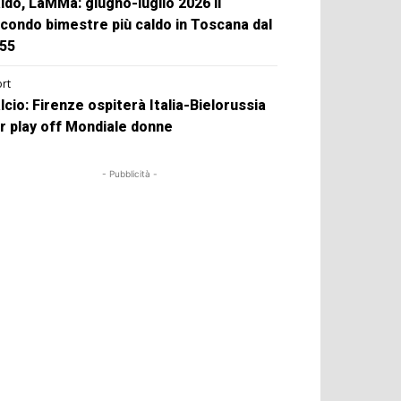
ldo, LaMMa: giugno-luglio 2026 il
condo bimestre più caldo in Toscana dal
55
rt
lcio: Firenze ospiterà Italia-Bielorussia
r play off Mondiale donne
- Pubblicità -