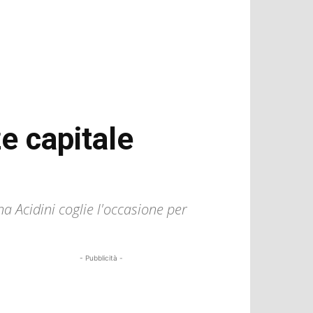
e capitale
na Acidini coglie l'occasione per
- Pubblicità -