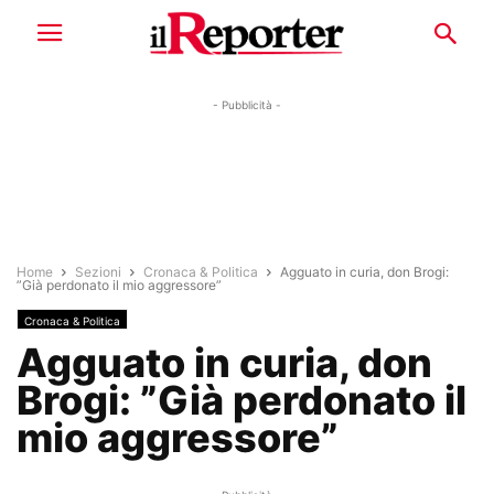
- Pubblicità -
Home
Sezioni
Cronaca & Politica
Agguato in curia, don Brogi:
”Già perdonato il mio aggressore”
Cronaca & Politica
Agguato in curia, don
Brogi: ”Già perdonato il
mio aggressore”